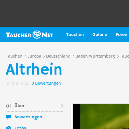
Tauchen
Galerie
Foren
Tauchen
Europa
Deutschland
Baden Württemberg
Tauc
Altrhein
0 Bewertungen
Über
Bewertungen
Fotos