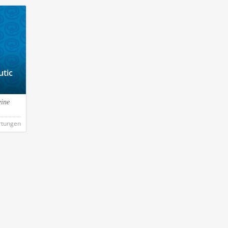
utic
eine
rtungen