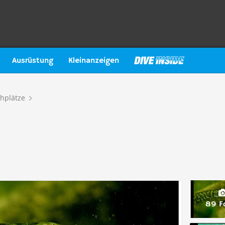
Ausrüstung
Kleinanzeigen
hplätze
89 F