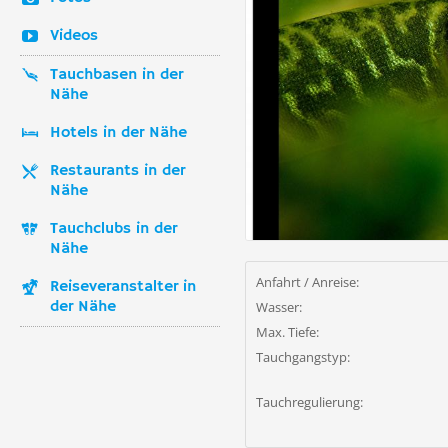
Videos
Tauchbasen in der
Nähe
Hotels in der Nähe
Restaurants in der
Nähe
Tauchclubs in der
Nähe
Anfahrt / Anreise:
Reiseveranstalter in
der Nähe
Wasser:
Max. Tiefe:
Tauchgangstyp:
Tauchregulierung: