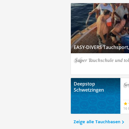
EASY-DIVERS Tauchsport,
Super Tauchschule und to
Deepstop
Ser
Schwetzingen
16 
Zeige alle Tauchbasen