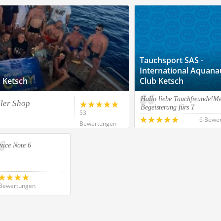
Tauchsport SAS -
International Aquana
 Ketsch
Club Ketsch
Hallo liebe Tauchfreunde!M
ller Shop
Begeisterung fürs T
53
6 Bewe
Bewertungen
vice Note 6
Bewertungen