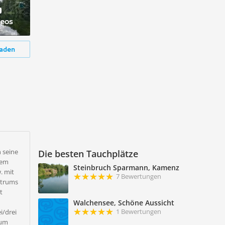
deos
aden
 seine
Die besten Tauchplätze
dem
Steinbruch Sparmann, Kamenz
. mit
7 Bewertungen
ntrums
t
Walchensee, Schöne Aussicht
1 Bewertungen
i/drei
zum