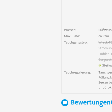
Wasser:
Süßwass
Max. Tiefe:
ca.32m
Tauchgangstyp:
Wrack-T
Strömun
Höhlen-
Bergsee
Steil
Tauchregulierung:
Tauchgen
Füllung k
See zu b
unbürokr
Bewertungen