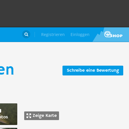
Registrieren
Einloggen

en
Schreibe eine Bewertung
Zeige Karte
otos