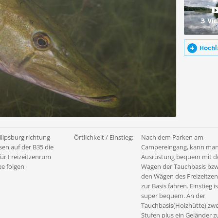
3 Vi
Hochl
llipsburg richtung
Örtlichkeit / Einstieg:
Nach dem Parken am
en auf der B35 die
Campereingang, kann man
für Freizeitzenrum
Ausrüstung bequem mit 
ee folgen
Wagen der Tauchbasis bzw
den Wägen des Freizeitze
zur Basis fahren. Einstieg is
super bequem. An der
Tauchbasis(Holzhütte),zwe
Stufen plus ein Geländer 