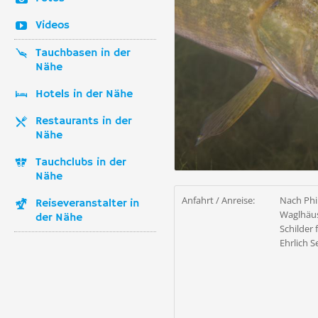
Videos
Tauchbasen in der
Nähe
Hotels in der Nähe
Restaurants in der
Nähe
Tauchclubs in der
Nähe
Anfahrt / Anreise:
Nach Phi
Reiseveranstalter in
Waglhäus
der Nähe
Schilder 
Ehrlich S