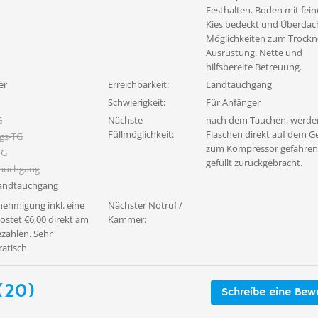
Festhalten. Boden mit fei
Kies bedeckt und Überdac
Möglichkeiten zum Trockn
Ausrüstung. Nette und
hilfsbereite Betreuung.
er
Erreichbarkeit:
Landtauchgang
Schwierigkeit:
Für Anfänger
G
Nächste
nach dem Tauchen, werde
Füllmöglichkeit:
Flaschen direkt auf dem G
gs-TG
zum Kompressor gefahren
TG
gefüllt zurückgebracht.
tauchgang
wandtauchgang
ehmigung inkl. eine
Nächster Notruf /
ostet €6,00 direkt am
Kammer:
ezahlen. Sehr
atisch
(20)
Schreibe eine Bew