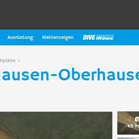
Ausrüstung
Kleinanzeigen
hplätze
nhausen-Oberhaus
45 F