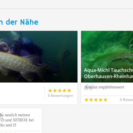
n der Nähe
Aqua-Michl Tauchschu
Oberhausen-Rheinha
Absolut empfehlenswert
6 Bewertungen
6 Bewe
be neulich meinen
D und NITROX bei
iko und D