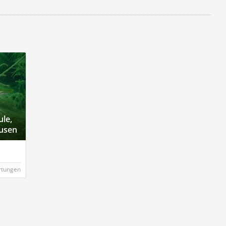
le,
usen
rtungen