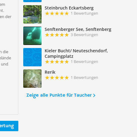
nem
Steinbruch Eckartsberg
ht.
1 Bewertungen
en der
Senftenberger See, Senftenberg
3 Bewertungen
Kieler Bucht/ Neuteschendorf,
n die
Campingplatz
elände
1 Bewertungen
 und
Rerik
1 Bewertungen
Zeige alle Punkte für Taucher
ertung