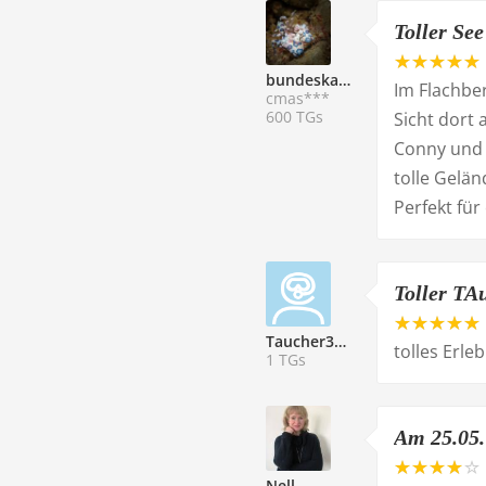
Toller See
bundeskater
Im Flachber
cmas***
600 TGs
Sicht dort 
Conny und 
tolle Gelän
Perfekt fü
Toller TA
Taucher320816
tolles Erleb
1 TGs
Am 25.05. 
Nell