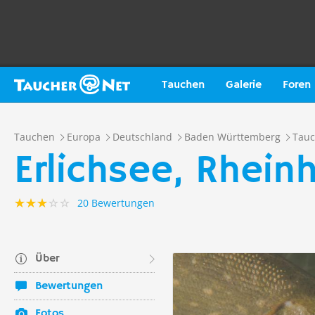
Tauchen
Galerie
Foren
Tauchen
Europa
Deutschland
Baden Württemberg
Tauc
Erlichsee, Rhei
20 Bewertungen
Über
Bewertungen
Fotos