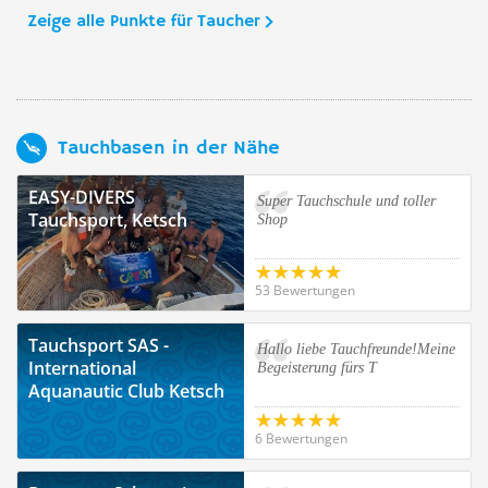
Zeige alle Punkte für Taucher
Tauchbasen in der Nähe
EASY-DIVERS
Super Tauchschule und toller
Tauchsport, Ketsch
Shop
53 Bewertungen
Tauchsport SAS -
Hallo liebe Tauchfreunde!Meine
International
Begeisterung fürs T
Aquanautic Club Ketsch
6 Bewertungen