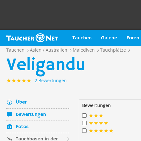
Tauchen
Galerie
Foren
Tauchen
Asien / Australien
Malediven
Tauchplätze
Veligandu
2 Bewertungen
Über
Bewertungen
Bewertungen
Fotos
Tauchbasen in der