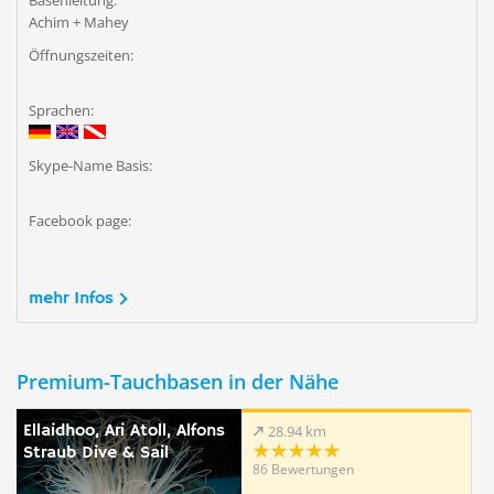
Basenleitung:
Achim + Mahey
Öffnungszeiten:
Sprachen:
Skype-Name Basis:
Facebook page:
mehr Infos
Premium-Tauchbasen in der Nähe
Ellaidhoo, Ari Atoll, Alfons
28.94 km
Straub Dive & Sail
86 Bewertungen