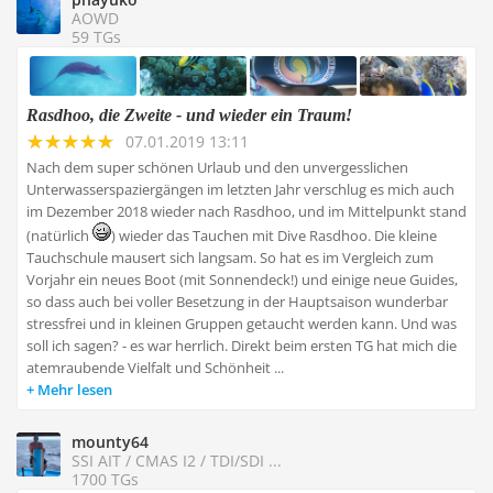
AOWD
59 TGs
Rasdhoo, die Zweite - und wieder ein Traum!
07.01.2019 13:11
Nach dem super schönen Urlaub und den unvergesslichen
Unterwasserspaziergängen im letzten Jahr verschlug es mich auch
im Dezember 2018 wieder nach Rasdhoo, und im Mittelpunkt stand
(natürlich
) wieder das Tauchen mit Dive Rasdhoo. Die kleine
Tauchschule mausert sich langsam. So hat es im Vergleich zum
Vorjahr ein neues Boot (mit Sonnendeck!) und einige neue Guides,
so dass auch bei voller Besetzung in der Hauptsaison wunderbar
stressfrei und in kleinen Gruppen getaucht werden kann. Und was
soll ich sagen? - es war herrlich. Direkt beim ersten TG hat mich die
atemraubende Vielfalt und Schönheit ...
Mehr lesen
mounty64
SSI AIT / CMAS I2 / TDI/SDI ...
1700 TGs