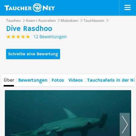
Tauchen
Asien / Australien
Malediven
Tauchbasen
Dive Rasdhoo
12 Bewertungen
Schreibe eine Bewertung
Über
Bewertungen
Fotos
Videos
Tauchsafaris in der N