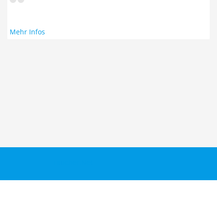
Mehr Infos
Taucher.Net
Reisebericht hinzufügen