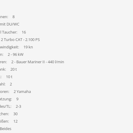
inen:
8
 mit DU/WC
l Taucher:
16
2 Turbo CAT - 2.100 PS
windigkeit:
19 kn
n:
2 - 96 kW
ren:
2 - Bauer Mariner II - 440 l/min
ank:
20 t
:
10 t
hl:
2
oren:
2 Yamaha
atzung:
9
des/TL:
2-3
chen:
30
ößen:
12
Beides