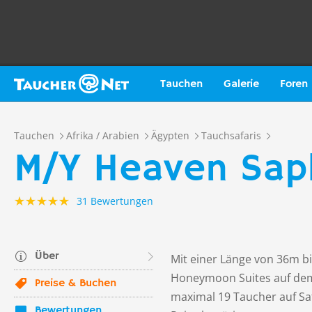
Tauchen
Galerie
Foren
Tauchen
Afrika / Arabien
Ägypten
Tauchsafaris
M/Y Heaven Saph
31 Bewertungen
Über
Mit einer Länge von 36m b
Honeymoon Suites auf dem 
Preise & Buchen
maximal 19 Taucher auf Saf
Bewertungen