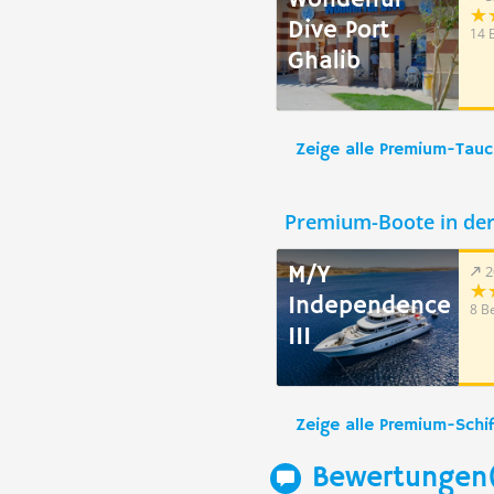
Wonderful
Dive Port
14 
Ghalib
Zeige alle Premium-Tau
Premium-Boote in de
M/Y
2
Independence
8 B
III
Zeige alle Premium-Schif
Bewertungen