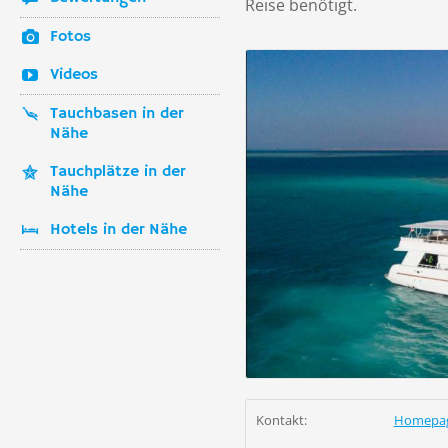
Reise benötigt.
Fotos
Videos
Tauchbasen in der
Nähe
Tauchplätze in der
Nähe
Hotels in der Nähe
Kontakt:
Homepa