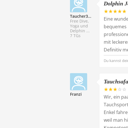
Dolphin J
Taucher329947
Eine wunde
Free Dive,
Yoga und
bequemes B
Delphin ...
profession
7 TGs
mit lecker
Definitiv m
Du kannst dei
Tauchsafa
Franzi
Wir, ein p
Tauchsport
Enkel fahre
weil man h
Kompetente