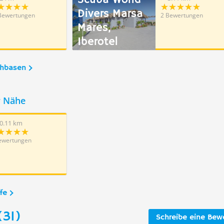
Scuba World
Divers Marsa
Bewertungen
2 Bewertungen
Mares,
Iberotel
Costa
chbasen
Mares/Jaz
Amara
r Nähe
0.11 km
ewertungen
fe
(31)
Schreibe eine Bew