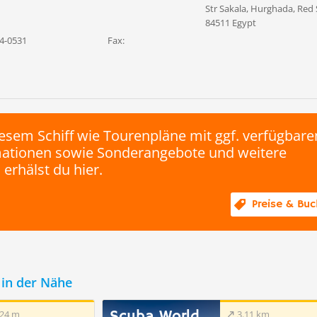
Str Sakala, Hurghada, Red 
84511 Egypt
4-0531
Fax:
esem Schiff wie Tourenpläne mit ggf. verfügbare
rmationen sowie Sonderangebote und weitere
 erhälst du hier.
Preise & Bu
in der Nähe
24 m
3.11 km