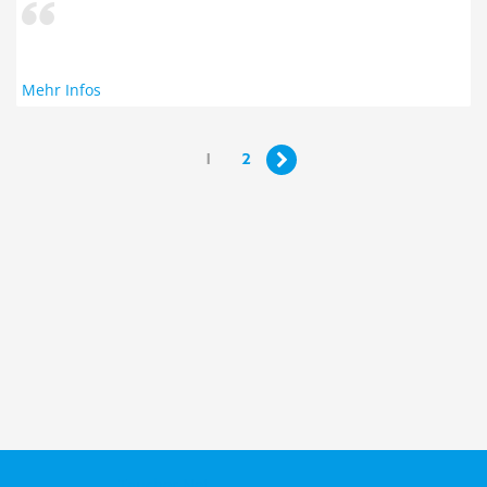
Mehr Infos
1
2

Taucher.Net