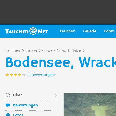
Tauchen
Galerie
Foren
Tauchen
Europa
Schweiz
Tauchplätze
Bodensee, Wrack
5 Bewertungen
Über
Bewertungen
Fotos