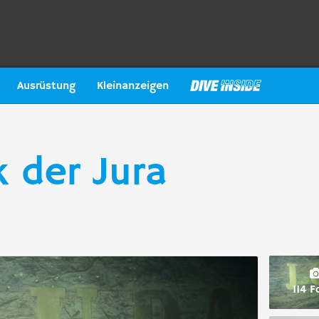
Ausrüstung
Kleinanzeigen
 der Jura
114 F