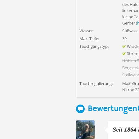
des Hafe
linkerhan
kleine T
Gerber (
Wasser:
Süßwass
Max. Tiefe:
39
Tauchgangstyp:
Wrack
Ström
Höhlen-
Bergsee
Steilwan
Tauchregulierung:
Max. Gru
Nitrox 22
Bewertungen
Seit 1864
...