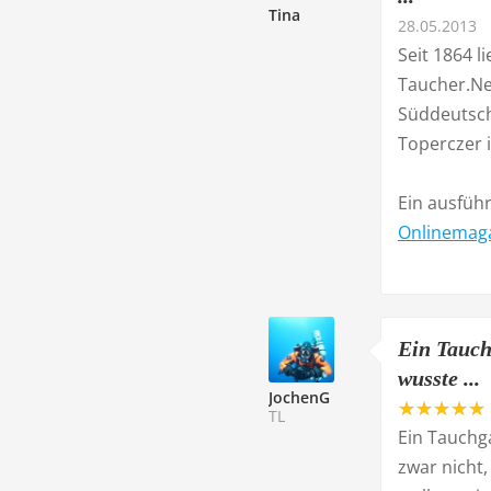
Tina
28.05.2013
Seit 1864 
Taucher.Ne
Süddeutsch
Toperczer i
Ein ausfüh
Onlinemaga
Ein Tauch
wusste ...
JochenG
TL
Ein Tauchg
zwar nicht,