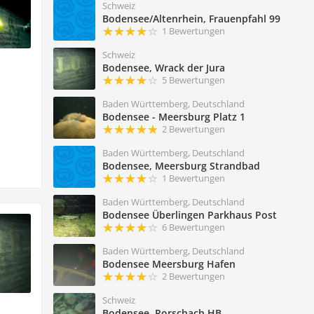
Schweiz
Bodensee/Altenrhein, Frauenpfahl 99
1 Bewertungen
Schweiz
Bodensee, Wrack der Jura
5 Bewertungen
Baden Württemberg, Deutschland
Bodensee - Meersburg Platz 1
2 Bewertungen
Baden Württemberg, Deutschland
Bodensee, Meersburg Strandbad
1 Bewertungen
Baden Württemberg, Deutschland
Bodensee Überlingen Parkhaus Post
6 Bewertungen
Baden Württemberg, Deutschland
Bodensee Meersburg Hafen
2 Bewertungen
Schweiz
Bodensee, Rorschach HB