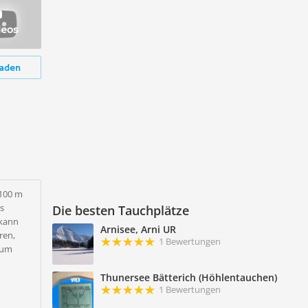
deos
aden
100 m
s
Die besten Tauchplätze
 kann
Arnisee, Arni UR
ren,
1 Bewertungen
zum
Thunersee Bätterich (Höhlentauchen)
1 Bewertungen