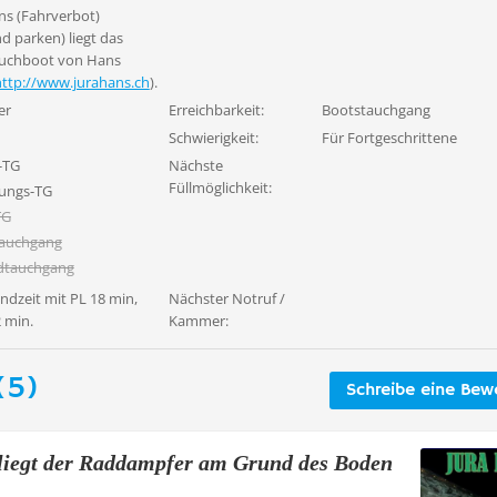
ns (Fahrverbot)
d parken) liegt das
auchboot von Hans
http://www.jurahans.ch
).
er
Erreichbarkeit:
Bootstauchgang
Schwierigkeit:
Für Fortgeschrittene
-TG
Nächste
Füllmöglichkeit:
ungs-TG
TG
tauchgang
dtauchgang
ndzeit mit PL 18 min,
Nächster Notruf /
 min.
Kammer:
(5)
Schreibe eine Bew
 liegt der Raddampfer am Grund des Boden