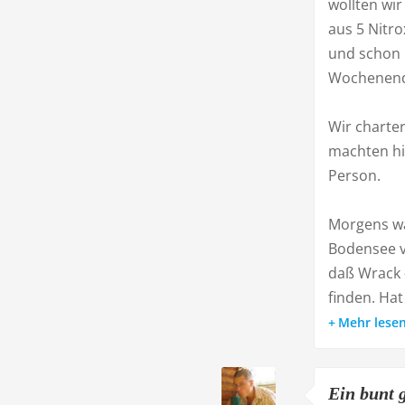
wollten wi
aus 5 Nitr
und schon 
Wochenende
Wir charte
machten hi
Person.
Morgens wa
Bodensee v
daß Wrack -
finden. Hat 
Mehr lese
Ein bunt g