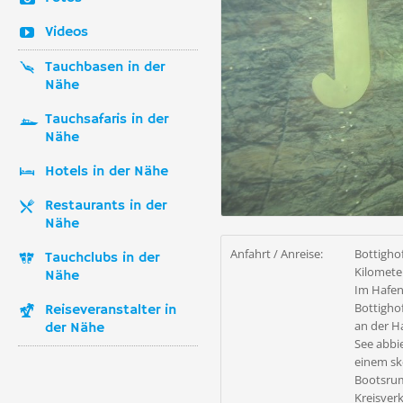
Videos
Tauchbasen in der
Nähe
Tauchsafaris in der
Nähe
Hotels in der Nähe
Restaurants in der
Nähe
Anfahrt / Anreise:
Bottighof
Tauchclubs in der
Kilomete
Nähe
Im Hafen
Bottigho
Reiseveranstalter in
an der H
der Nähe
See abbi
einem sk
Bootsrum
Kreisver