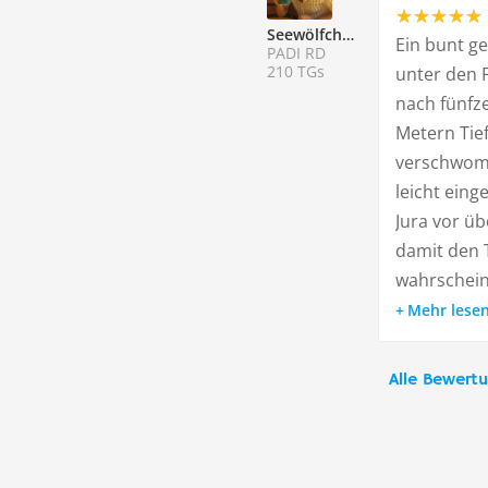
Seewölfchen
Ein bunt ge
PADI RD
210 TGs
unter den F
nach fünfz
Metern Tief
verschwom
leicht eing
Jura vor üb
damit den 
wahrscheinl
Mehr lese
Alle Bewert