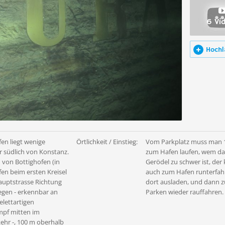
6 Vi
Hochl
en liegt wenige
Örtlichkeit / Einstieg:
Vom Parkplatz muss man 
r südlich von Konstanz.
zum Hafen laufen, wem da
 von Bottighofen (in
Gerödel zu schwer ist, der
fen beim ersten Kreisel
auch zum Hafen runterfah
auptstrasse Richtung
dort ausladen, und dann 
egen - erkennbar an
Parken wieder rauffahren.
elettartigen
pf mitten im
kehr -, 100 m oberhalb