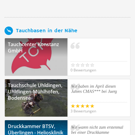
Tauchbasen in der Nähe
Tauchcenter Konstanz
GmbH
0 Bewertungen
Tauchschule Uhldingen,
Wir haben im April diesen
Uhldingen-Mühlhofen,
Jahres CMAS*** bei Juerg
Bodensee
3 Bewertungen
Druckkammer BTSV,
Wir waren nicht zum erstenmal
Überlingen - Heliosklinik
bei einer Druckkamme