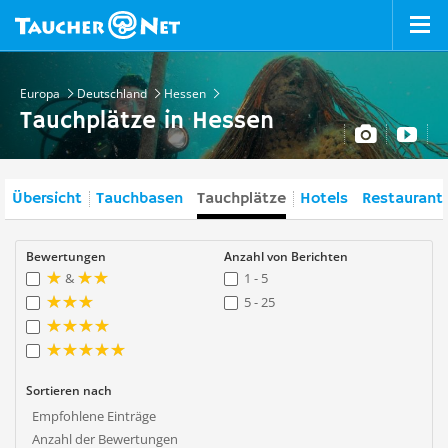
Europa
Deutschland
Hessen
Tauchplätze in Hessen
Übersicht
Tauchbasen
Tauchplätze
Hotels
Restaurant
Bewertungen
Anzahl von Berichten
&
1 - 5
5 - 25
Sortieren nach
Empfohlene Einträge
Anzahl der Bewertungen