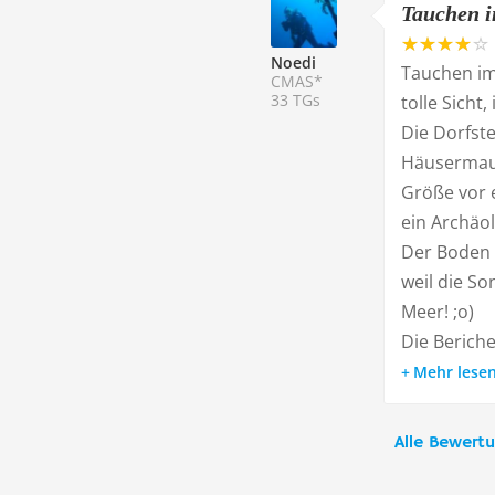
Tauchen im
Noedi
Tauchen im 
CMAS*
33 TGs
tolle Sicht
Die Dorfste
Häusermaue
Größe vor 
ein Archäo
Der Boden d
weil die So
Meer! ;o)
Die Beriche
Mehr lese
Alle Bewert