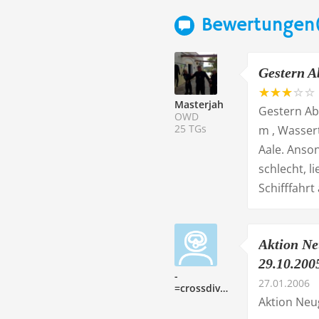
Bewertungen
Gestern Ab
Masterjah
Gestern Abe
OWD
25 TGs
m , Wasser
Aale. Anso
schlecht, l
Schifffahrt
Aktion Ne
29.10.2005
-
27.01.2006
=crossdiver=-
Aktion Neu