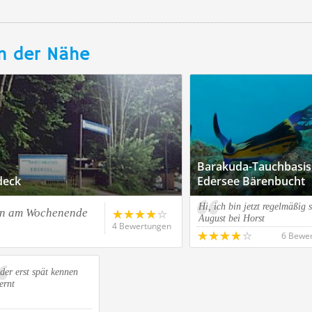
n der Nähe
Barakuda-Tauchbasis
deck
Edersee Bärenbucht
Hi, ich bin jetzt regelmäßig s
en am Wochenende
August bei Horst
4 Bewertungen
6 Bewe
der erst spät kennen
ernt