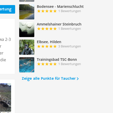
Bodensee - Marienschlucht
ertung
1 Bewertungen
Ammelshainer Steinbruch
1 Bewertungen
wa 2-3
Elbsee, Hilden
r
3 Bewertungen
er
 die
Trainingsbad TSC-Bonn
1 Bewertungen
Zeige alle Punkte für Taucher