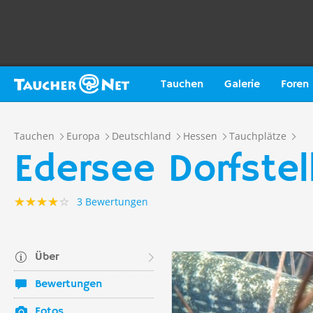
Tauchen
Galerie
Foren
Tauchen
Europa
Deutschland
Hessen
Tauchplätze
Edersee Dorfstel
3 Bewertungen
Über
Bewertungen
Fotos