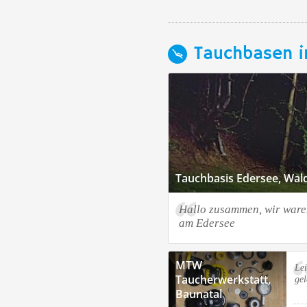
Tauchbasen i
Tauchbasis Edersee, Wal
Hallo zusammen, wir war
am Edersee
MTW
Lei
Taucherwerkstatt,
gel
Baunatal