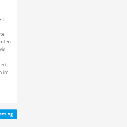
at
lte
amten
wie
ert,
n im
ertung