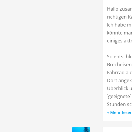
Hallo zusam
richtigen K
Ich habe mi
könnte ma
einiges akt
So entschl
Brecheisen
Fahrrad auf
Dort angek
Überblick 
´geeignete´
Stunden sch
Mehr lese