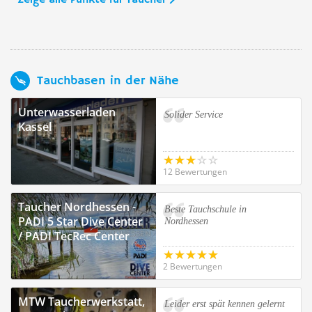
Zeige alle Punkte für Taucher
Tauchbasen in der Nähe
Unterwasserladen
Solider Service
Kassel
12 Bewertungen
Taucher Nordhessen -
Beste Tauchschule in
PADI 5 Star Dive Center
Nordhessen
/ PADI TecRec Center
2 Bewertungen
MTW Taucherwerkstatt,
Leider erst spät kennen gelernt