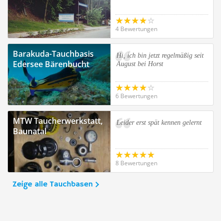
4 Bewertungen
Barakuda-Tauchbasis
Hi, ich bin jetzt regelmäßig seit
Edersee Bärenbucht
August bei Horst
6 Bewertungen
MTW Taucherwerkstatt,
Leider erst spät kennen gelernt
Baunatal
8 Bewertungen
Zeige alle Tauchbasen