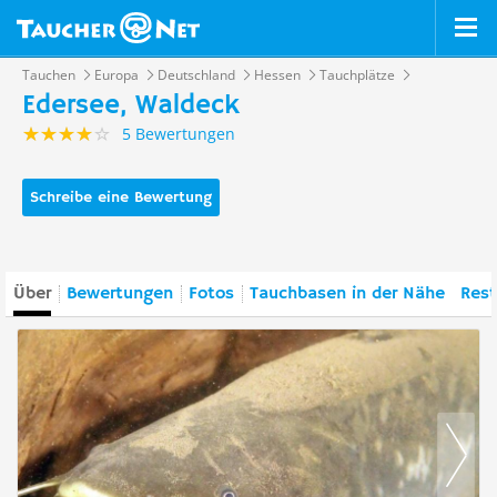
Tauchen
Europa
Deutschland
Hessen
Tauchplätze
Edersee, Waldeck
5 Bewertungen
Schreibe eine Bewertung
Über
Bewertungen
Fotos
Tauchbasen in der Nähe
Rest