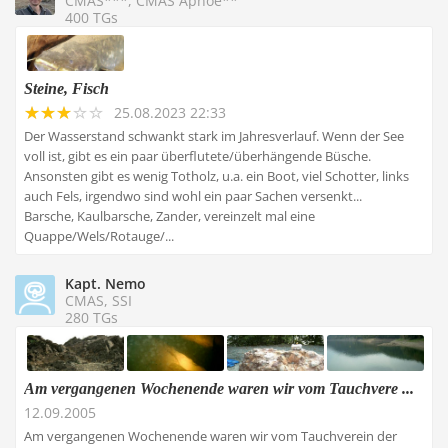
CMAS***, CMAS Apnoe**
400 TGs
Steine, Fisch
25.08.2023 22:33
Der Wasserstand schwankt stark im Jahresverlauf. Wenn der See
voll ist, gibt es ein paar überflutete/überhängende Büsche.
Ansonsten gibt es wenig Totholz, u.a. ein Boot, viel Schotter, links
auch Fels, irgendwo sind wohl ein paar Sachen versenkt...
Barsche, Kaulbarsche, Zander, vereinzelt mal eine
Quappe/Wels/Rotauge/...
Kapt. Nemo
CMAS, SSI
280 TGs
Am vergangenen Wochenende waren wir vom Tauchvere ...
12.09.2005
Am vergangenen Wochenende waren wir vom Tauchverein der