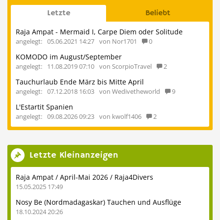
Letzte
Beliebt
Raja Ampat - Mermaid I, Carpe Diem oder Solitude
angelegt:
05.06.2021 14:27
von Nor1701
0
KOMODO im August/September
angelegt:
11.08.2019 07:10
von ScorpioTravel
2
Tauchurlaub Ende März bis Mitte April
angelegt:
07.12.2018 16:03
von Wedivetheworld
9
L'Estartit Spanien
angelegt:
09.08.2026 09:23
von kwolf1406
2
Letzte Kleinanzeigen
Raja Ampat / April-Mai 2026 / Raja4Divers
15.05.2025 17:49
Nosy Be (Nordmadagaskar) Tauchen und Ausflüge
18.10.2024 20:26