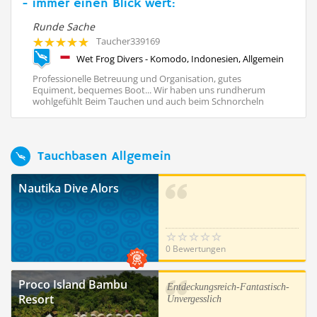
- immer einen Blick wert:
Runde Sache
Ne
Taucher339169
Gili Divers, Gili Trawangan, Lombok, Indonesien, Allgemein
Wet Frog Divers - Komodo, Indonesien, Allgemein
Professionelle Betreuung und Organisation, gutes
Wi
So
Equiment, bequemes Boot... Wir haben uns rundherum
Mi
wohlgefühlt Beim Tauchen und auch beim Schnorcheln
Er
Vielen ...
Tauchbasen Allgemein
Nautika Dive Alors
0 Bewertungen
Proco Island Bambu
Entdeckungsreich-Fantastisch-
Resort
Unvergesslich