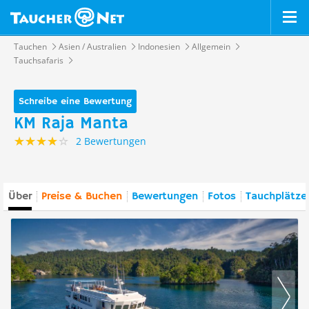
Tauchen
Asien / Australien
Indonesien
Allgemein
Tauchsafaris
Schreibe eine Bewertung
KM Raja Manta
2 Bewertungen
Über
Preise & Buchen
Bewertungen
Fotos
Tauchplätze