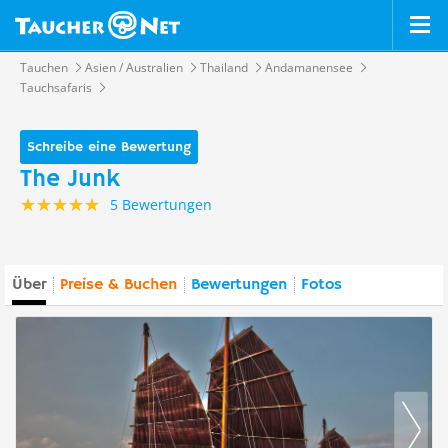
Tauchen
Asien / Australien
Thailand
Andamanensee
Tauchsafaris
Schreibe eine Bewertung
The Junk
5 Bewertungen
Über
Preise & Buchen
Bewertungen
Fotos