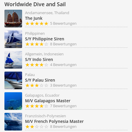
Worldwide Dive and Sail
Andamanensee, Thailand
The Junk
5 Bewertungen
Philippinen
S/Y Philippine Siren
8 Bewertungen
Allgemein, Indonesien
S/Y Indo Siren
4 Bewertungen
Palau
S/Y Palau Siren
3 Bewertungen
Galapagos, Ecuador
M/V Galapagos Master
7 Bewertungen
Französisch-Polynesien
M/V French Polynesia Master
8 Bewertungen