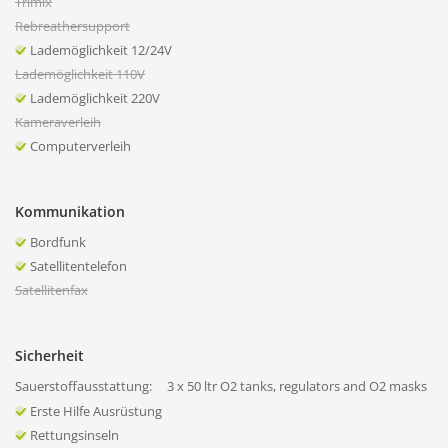
Trimix
Rebreathersupport
Lademöglichkeit 12/24V
Lademöglichkeit 110V
Lademöglichkeit 220V
Kameraverleih
Computerverleih
Kommunikation
Bordfunk
Satellitentelefon
Satellitenfax
Sicherheit
Sauerstoffausstattung:
3 x 50 ltr O2 tanks, regulators and O2 masks
Erste Hilfe Ausrüstung
Rettungsinseln