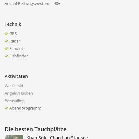
Anzahl Rettungswesten:
40+
Technik
GPS
Radar
Echolot
Fishfinder
Aktivitäten
Wasserski
Angeln/Fischen
Parasailing
Abendprogramm
Die besten Tauchplätze
Khao Sok , Chao Lan Stausee