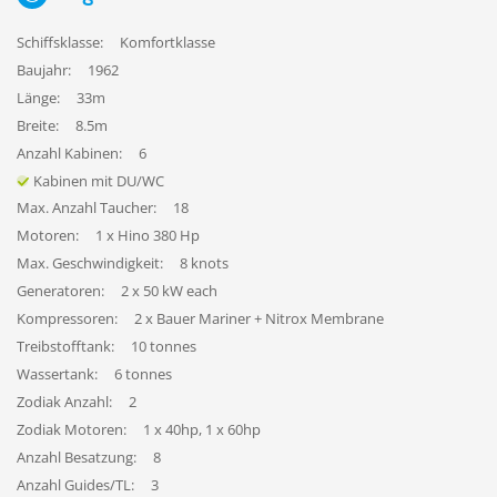
Schiffsklasse:
Komfortklasse
Baujahr:
1962
Länge:
33m
Breite:
8.5m
Anzahl Kabinen:
6
Kabinen mit DU/WC
Max. Anzahl Taucher:
18
Motoren:
1 x Hino 380 Hp
Max. Geschwindigkeit:
8 knots
Generatoren:
2 x 50 kW each
Kompressoren:
2 x Bauer Mariner + Nitrox Membrane
Treibstofftank:
10 tonnes
Wassertank:
6 tonnes
Zodiak Anzahl:
2
Zodiak Motoren:
1 x 40hp, 1 x 60hp
Anzahl Besatzung:
8
Anzahl Guides/TL:
3