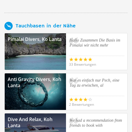
Tauchbasen in der Nähe
Pimalai Divers, Ko Lanta
Hallo Zusammen Die Basis im
Pimalai wir nicht mehr
33 Bewertungen
Anti Gravity Divers, Koh
War es einfach nur Pech, eine
Lanta
Tag zu erwischen, al
2 Bewertungen
Dive And Relax, Koh
We had a recommendation from
Lanta
friends to book with