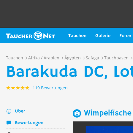
Tauchen
Galerie
Foren
Tauchen
Afrika / Arabien
Ägypten
Safaga
Tauchbasen
Barakuda DC, Lo
119 Bewertungen
Über
Wimpelfische
Bewertungen