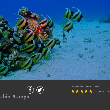
Bewerte dieses Foto
1 Bewertu





obia Soraya