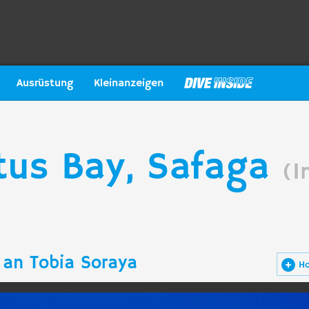
Ausrüstung
Kleinanzeigen
tus Bay, Safaga
(I
 an Tobia Soraya
H