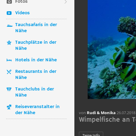
Fotos
Videos
Tauchsafaris in der
Nähe
Tauchplätze in der
Nähe
Hotels in der Nähe
Restaurants in der
Nähe
Tauchclubs in der
Nähe
Reiseveranstalter in
der Nähe
von
Rudi & Monika
26.07.2018
Wimpelfische an T
Zeige Info