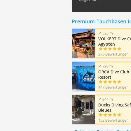
Premium-Tauchbasen i
525 m
VOLKERT Dive Ce
Ägypten
275 Bewertungen
798 m
ORCA Dive Club 
Resort
147 Bewertungen
944 m
Ducks Diving Sa
Bleues
152 Bewertungen