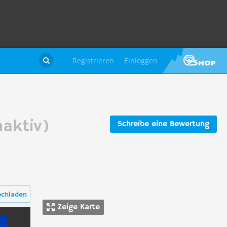
Registrieren
Einloggen

naktiv)
Schreibe eine Bewertung
ochladen
Zeige Karte