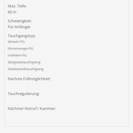
Max. Tiefe:
60 m
Schwierigkeit:
Für Anfänger
Tauchgangstyp:
Wrack-TG
Strömungs-TG
Höhlen-TG
Bergseetauchgang
Steilwandtauchgang
Nächste Füllmöglichkeit:
Tauchregulierung:
Nächster Notruf / Kammer: