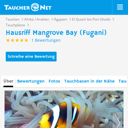
Tauchen
Afrika / Arabien
Ägypten
El Quseir bis Port Ghalib
Tauchplätze
Hausriff Mangrove Bay (Fugani)
1 Bewertungen
Schreibe eine Bewertung
Über
Bewertungen
Fotos
Tauchbasen in der Nähe
Tauc