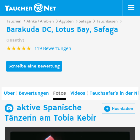
Tauchen
Afrika / Arabien
Ägypten
Safaga
Tauchbasen
Barakuda DC, Lotus Bay, Safaga
(Inaktiv)
119 Bewertungen
Schreibe eine Bewertung
Über
Bewertungen
Fotos
Videos
Tauchsafaris in der N
aktive Spanische
Hochladen
Tänzerin am Tobia Kebir