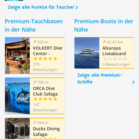
Zeige alle Punkte für Taucher
Premium-Tauchbasen
Premium-Boote in der
in der Nähe
Nähe
525 m
42.41 km
VOLKERT Dive
Alsuraya
Center -
Liveaboard
Safaga
275
0 Bewertungen
Ägypten
Bewertungen
Zeige alle Premium-
Schiffe
798 m
ORCA Dive
Club Safaga
Amarina
147
Resort
Bewertungen
944 m
Ducks Diving
Safaga-