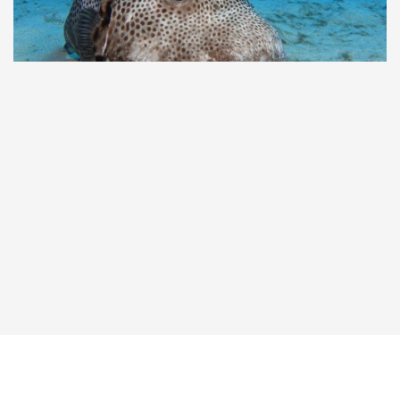
Taucher.Net