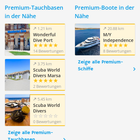
Premium-Tauchbasen
Premium-Boote in der
in der Nähe
Nähe
1.21 km
20.88 km
Wonderful
M/Y
Dive Port
Independence
Ghalib
III
14 Bewertungen
8 Bewertungen
Zeige alle Premium-
3.75 km
Schiffe
Scuba World
Divers Marsa
Mares,
2 Bewertungen
Iberotel Costa
Mares/Jaz
Amara
5.45 km
Scuba World
Divers
Amarina
0 Bewertungen
Jannah Resort
Zeige alle Premium-
Tauchbasen