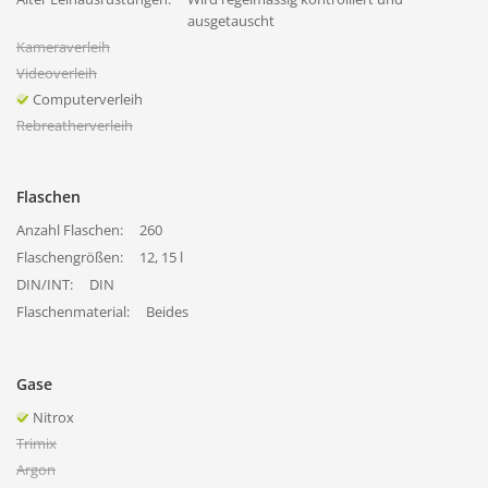
ausgetauscht
Kameraverleih
Videoverleih
Computerverleih
Rebreatherverleih
Flaschen
Anzahl Flaschen:
260
Flaschengrößen:
12, 15 l
DIN/INT:
DIN
Flaschenmaterial:
Beides
Gase
Nitrox
Trimix
Argon