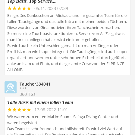
Top Basis, Top Service....
05.11.2023 07:39
Ein großes Dankeschön an Michaela und ihr gesamtes Team für die
tollen Tauchgänge und das tolle Intro mit meinen beiden Töchtern.
Diese wurden von Gina motiviert ihren Tauchschein zumachen.
So muss eine Tauchbasis funktionieren. Service von A - Z, egal was
man für ein anliegen hat, es wird ein immer geholfen.
Es wird auch kein Unterschied gemacht ob man Anfänger oder
Profi ist, man wird super integriert. Die Tauchgänge sind auch super
organisiert und werden unter sehr hohen Sicherheit durchgeführt.
anke an Isam und Ehab, und die gesamte Crew von der ELPRINCE
ALI ONE.
Taucher334041
***
360 TGs
Tolle Basis mit einem tollen Team
17.08.2022 11:01
Wir waren zum ersten Mal im Shams Safaga Diving Center und
waren begeistert.
Das Team ist sehr freundlich und hilfsbereit. Es wird viel Wert auf
die Sicherheit gelegt. Die Bootscrew der New Shams ist auch sehr