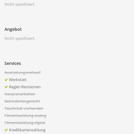
NIcht spezifiziert.
Angebot
NIcht spezifiziert.
Services
Ausrüstungsverkauf
Werkstatt
Regler-Revisionen
Neoprenarbeiten
Behindertengerecht
Tauchclub vorhanden
Filmentwicklung analog
Filmentwicklung digital
Kreditkartenzahlung