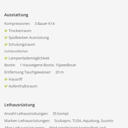
Ausstattung
Kompressoren:
3 Bauer K14
Trockenraum
Spülbecken Ausrüstung
Schulungsraum
Schliessfächer
Lampenlademöglichkeit
Boote:
1 Hauseigene Boote, 1Speedboat
Entfernung Tauchgewässer:
20 m
Hausriff
Aufenthaltsraum
Leihausrüstung
Anzahl Leihausrüstungen:
35 kompl.
Marken Leihausrüstungen:
Scubapro, TUSA, Aqualung, Suunto
Alter Leihausrüstungen:
Wird regelmässig kontrolliert und