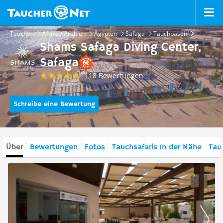
Tauchen
Afrika / Arabien
Ägypten
Safaga
Tauchbasen
Shams Safaga Diving Center,
Safaga
118 Bewertungen
Schreibe eine Bewertung
Über
Bewertungen
Fotos
Tauchsafaris in der Nähe
Tau