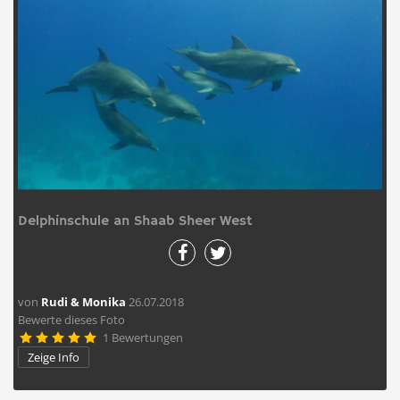
Delphinschule an Shaab Sheer West
von
Rudi & Monika
26.07.2018
Bewerte dieses Foto
1 Bewertungen





Zeige Info