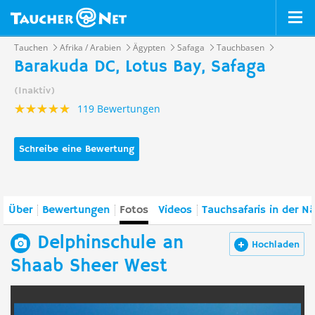
Tauchen
Afrika / Arabien
Ägypten
Safaga
Tauchbasen
Barakuda DC, Lotus Bay, Safaga
(Inaktiv)
119 Bewertungen
Schreibe eine Bewertung
Über
Bewertungen
Fotos
Videos
Tauchsafaris in der N
Delphinschule an
Hochladen
Shaab Sheer West