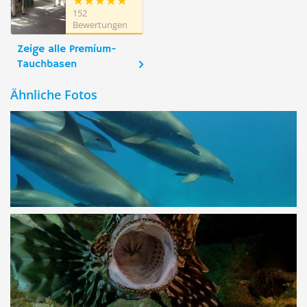
Dimensions
152
Bleues
Bewertungen
Zeige alle Premium-
Tauchbasen
Ähnliche Fotos