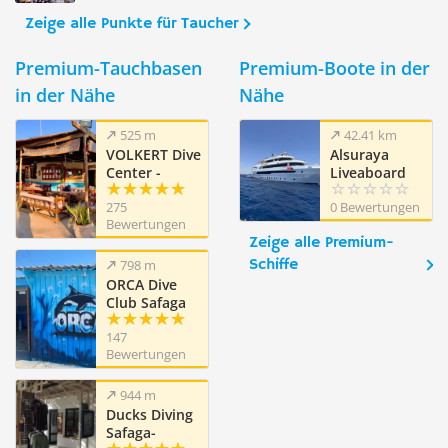
Zeige alle Punkte für Taucher
Premium-Tauchbasen
Premium-Boote in der
in der Nähe
Nähe
525 m
42.41 km
VOLKERT Dive
Alsuraya
Center -
Liveaboard
Safaga
275
0 Bewertungen
Ägypten
Bewertungen
Zeige alle Premium-
Schiffe
798 m
ORCA Dive
Club Safaga
Amarina
147
Resort
Bewertungen
944 m
Ducks Diving
Safaga-