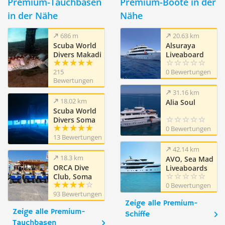
Premium-Tauchbasen
Premium-Boote in der
in der Nähe
Nähe
686 m
20.63 km
Scuba World
Alsuraya
Divers Makadi
Liveaboard
Bay
215
0 Bewertungen
Bewertungen
31.16 km
18.02 km
Alia Soul
Scuba World
Divers Soma
Bay,
0 Bewertungen
13 Bewertungen
Mövenpick
Resort (ex
42.14 km
Caribbean
18.3 km
AVO, Sea Mad
World Resort)
ORCA Dive
Liveaboards
Club, Soma
Bay
0 Bewertungen
93 Bewertungen
Zeige alle Premium-
Zeige alle Premium-
Schiffe
Tauchbasen