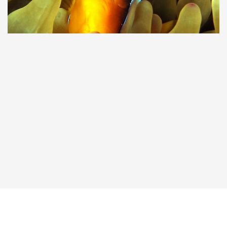
Taucher.Net