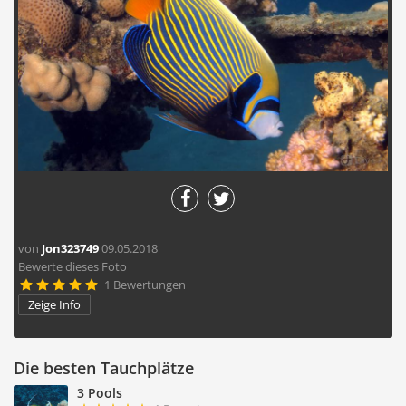
von
Jon323749
09.05.2018
Bewerte dieses Foto
1 Bewertungen





Zeige Info
Die besten Tauchplätze
3 Pools