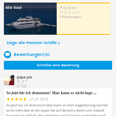
Alia Soul
28.73 km
0 Bewertungen
Zeige alle Premium-Schiffe
Bewertungen(3)
Schreibe eine Bewertung
papa joe
TL 3 *
3 TGs
So jetzt bin ich drannnnn! Man kann es nicht bege ...
21.01.2012
So jetzt bin ich drannnnn! Man kann es nicht begeisterung nennen
es ist mehr,dies ist ein super lob auf die extra divers von makadi
bay hier hat einfach alles gestimmt und ich kann auser dem profi