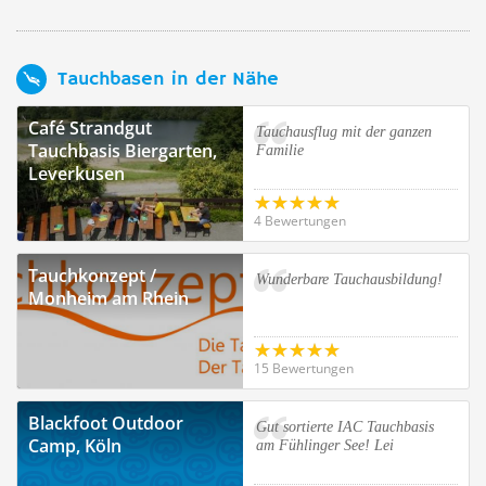
Tauchbasen in der Nähe
Café Strandgut
Tauchausflug mit der ganzen
Tauchbasis Biergarten,
Familie
Leverkusen
4 Bewertungen
Tauchkonzept /
Wunderbare Tauchausbildung!
Monheim am Rhein
15 Bewertungen
Blackfoot Outdoor
Gut sortierte IAC Tauchbasis
Camp, Köln
am Fühlinger See! Lei