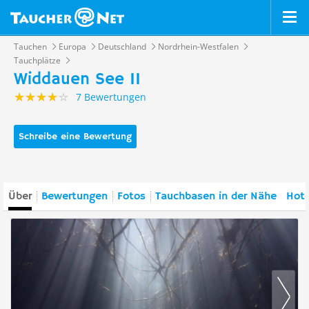
Tauchen
Europa
Deutschland
Nordrhein-Westfalen
Tauchplätze
Widdauen See II
7 Bewertungen
Schreibe eine Bewertung
Über
Bewertungen
Fotos
Tauchbasen in der Nähe
Hote