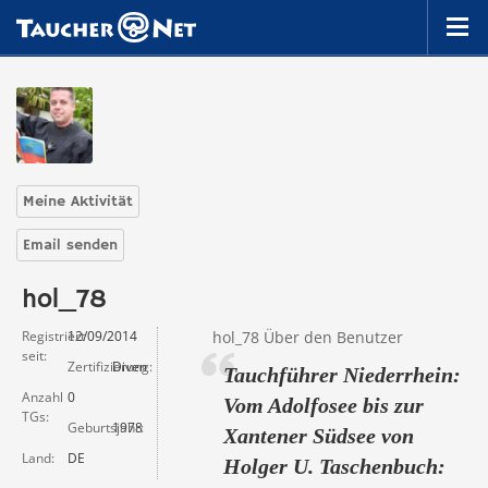
Meine Aktivität
Email senden
hol_78
Registriert
12/09/2014
hol_78 Über den Benutzer
seit
Zertifizierung
Divemaster
Tauchführer Niederrhein:
Anzahl
0
Vom Adolfosee bis zur
TGs
Geburtsjahr
1978
Xantener Südsee von
Land
DE
Holger U. Taschenbuch: