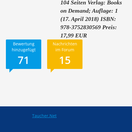
104 Seiten Verlag: Books
on Demand; Auflage: 1
(17. April 2018) ISBN:
978-3752830569 Preis:
17,99 EUR
Bewertung
Nachrichten
hinzugefügt
im Forum
71
15
Taucher.Net