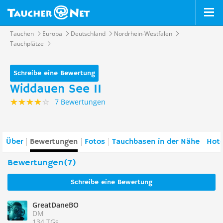
Tauchen
Europa
Deutschland
Nordrhein-Westfalen
Tauchplätze
Schreibe eine Bewertung
Widdauen See II
7 Bewertungen
Über
Bewertungen
Fotos
Tauchbasen in der Nähe
Hote
Bewertungen(7)
Schreibe eine Bewertung
GreatDaneBO
DM
134 TGs