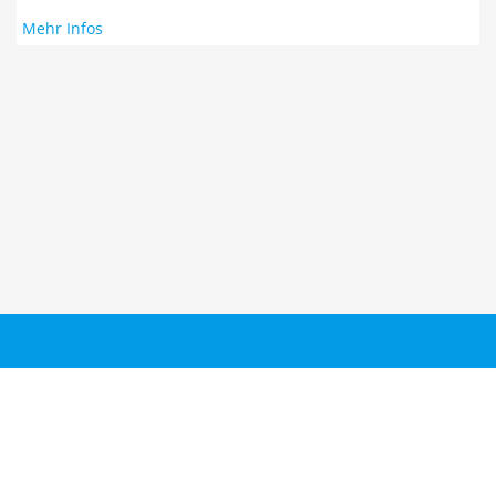
Mehr Infos
Taucher.Net
Reisebericht hinzufügen
Sitemap
Kontakt
Taucher.Net Team