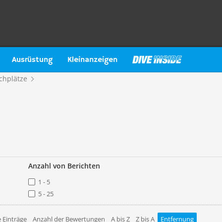
Ausrüstung
Kleinanzeigen
chplätze
Anzahl von Berichten
1 - 5
5 - 25
 Einträge
Anzahl der Bewertungen
A bis Z
Z bis A
Entfernung