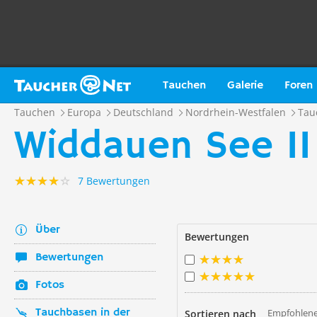
Tauchen
Galerie
Foren
Tauchen
Europa
Deutschland
Nordrhein-Westfalen
Tau
Widdauen See II
7 Bewertungen
Über
Bewertungen
Bewertungen
Fotos
Tauchbasen in der
Empfohlene
Sortieren nach