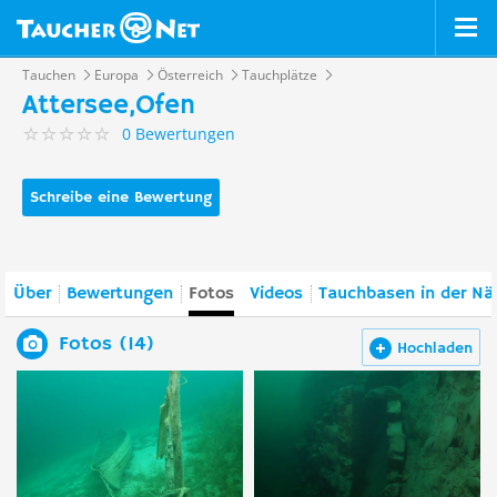
Tauchen
Europa
Österreich
Tauchplätze
Attersee,Ofen
0 Bewertungen
Schreibe eine Bewertung
Über
Bewertungen
Fotos
Videos
Tauchbasen in der Nä
Fotos (14)
Hochladen