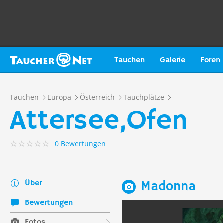
Tauchen
Galerie
Foren
Tauchen
Europa
Österreich
Tauchplätze
Attersee,Ofen
0 Bewertungen
Über
Madonna
Bewertungen
Fotos