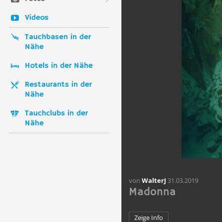
Videos
Tauchbasen in der
Nähe
Hotels in der Nähe
Restaurants in der
Nähe
Tauchclubs in der
Nähe
von
WalterJ
31.03.2019
Madonna
Zeige Info