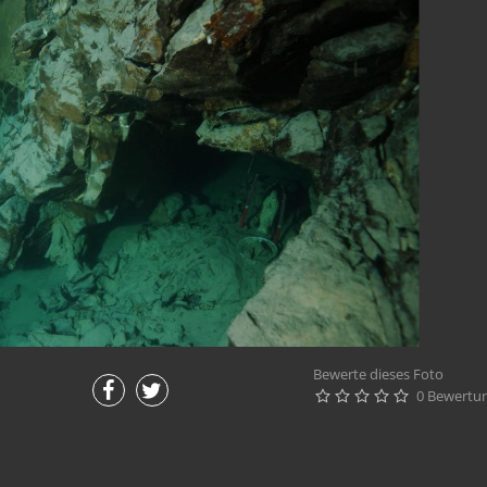
Bewerte dieses Foto
0 Bewertu




