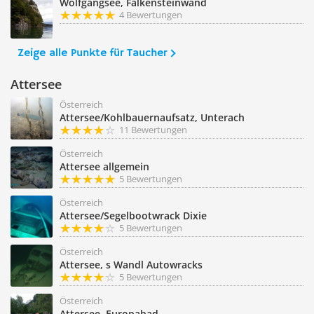
Wolfgangsee, Falkensteinwand
4 Bewertungen
Zeige alle Punkte für Taucher
Attersee
Österreich
Attersee/Kohlbauernaufsatz, Unterach
11 Bewertungen
Österreich
Attersee allgemein
5 Bewertungen
Österreich
Attersee/Segelbootwrack Dixie
5 Bewertungen
Österreich
Attersee, s Wandl Autowracks
5 Bewertungen
Österreich
Attersee, Europabad