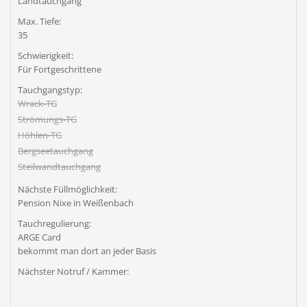
Landtauchgang
Max. Tiefe:
35
Schwierigkeit:
Für Fortgeschrittene
Tauchgangstyp:
Wrack-TG
Strömungs-TG
Höhlen-TG
Bergseetauchgang
Steilwandtauchgang
Nächste Füllmöglichkeit:
Pension Nixe in Weißenbach
Tauchregulierung:
ARGE Card
bekommt man dort an jeder Basis
Nächster Notruf / Kammer: