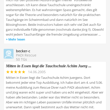
mich nur den positiven Ausführungen meiner ´Vorbewerter´
anschliessen. Ich kann diese Tauchschule uneingeschränkt
weiterempfehlen. Es hat wahnsinnigen Spass gemacht, dies gilt
sogar für die Theorie und besonders natürlich für die praktischen
Tauchgänge im Schwimmbad und dann natürlich im See
Bössinghoven. Beide Instructors haben sich sehr viel Zeit auch für
ganz individuelle Fälle genommen (nochmals danke Jörg !!). Obwohl
wohl jedem Tauchanfänger die fremde Umgebung unterwasser ...
Mehr lesen
becker-c
PADI Rescue
50 TGs
Mitten in Essen liegt die Tauchschule Achim Juerg ...
14.06.2005
Mitten in Essen liegt die Tauchschule Achim Juergens. Dort
bekommt jeder eine Top Ausbildung. Ich habe dort am 4. und 5.06.
meine Ausbildung zum Rescue Diver nach PADI absolviert. Achim
und Jörg waren echt super und haben uns echt eingeheizt. Aber wir
haben alle bestanden. Leider war das Wetter nicht so besonders.
Aber wie im richtigen Leben passieren Unfälle immer plötzlich und
unerwartet. Dann spielt bestimmt auch das Wetter nicht mit.