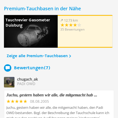
Premium-Tauchbasen in der Nähe
Tauchrevier Gasometer
12.73 km
Duisburg
35 Bewertungen
Zeige alle Premium-Tauchbasen
Bewertungen(7)
chugach_ak
PADI OWD
Juchu, gestern haben wir alle, die mitgemacht hab ...
08.08.2005
Juchu, gestern haben wir alle, die mitgemacht haben, den Padi
OWD bestanden. Bzgl. der Beschreibung der Tauchschule kann ich