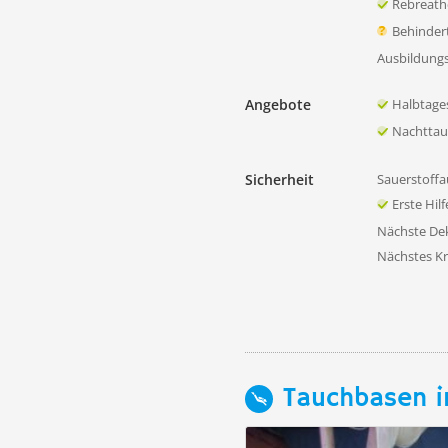
Rebreath
Behinder
Ausbildung
Angebote
Halbtage
Nachtta
Sicherheit
Sauerstoffa
Erste Hil
Nächste D
Nächstes K
Tauchbasen i