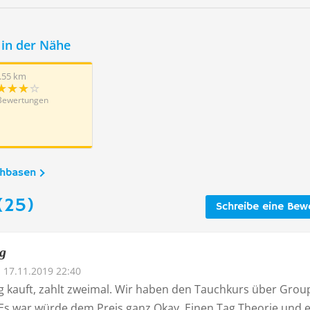
in der Nähe
.55 km
Bewertungen
chbasen
(25)
Schreibe eine Bew
g
17.11.2019 22:40
g kauft, zahlt zweimal. Wir haben den Tauchkurs über Gro
Es war würde dem Preis ganz Okay. Einen Tag Theorie und 