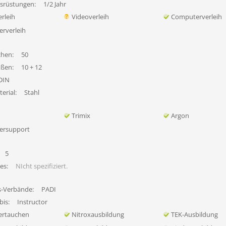
usrüstungen:
1/2 Jahr
rleih
Videoverleih
Computerverleih
erverleih
chen:
50
ößen:
10 + 12
DIN
erial:
Stahl
Trimix
Argon
ersupport
5
es:
NIcht spezifiziert.
s-Verbände:
PADI
bis:
Instructor
ertauchen
Nitroxausbildung
TEK-Ausbildung