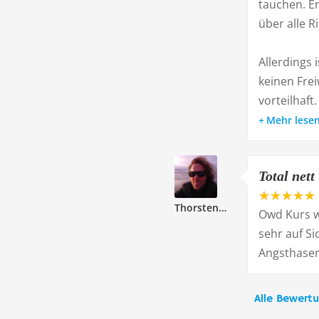
tauchen. Er
über alle Ri
Allerdings 
keinen Fre
vorteilhaft
Mehr lese
Total nett
Thorsten316405
Owd Kurs wa
sehr auf S
Angsthasen.
Alle Bewert