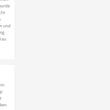
 wurde
cht
n
en und
ung
Frau
ann
yp
t
cken