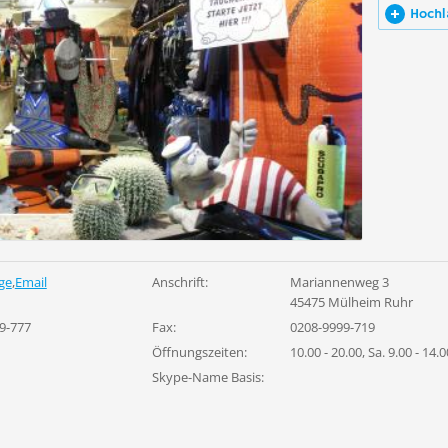
Hochl
ge
,
Email
Anschrift:
Mariannenweg 3
45475 Mülheim Ruhr
9-777
Fax:
0208-9999-719
Öffnungszeiten:
10.00 - 20.00, Sa. 9.00 - 14.
Skype-Name Basis: