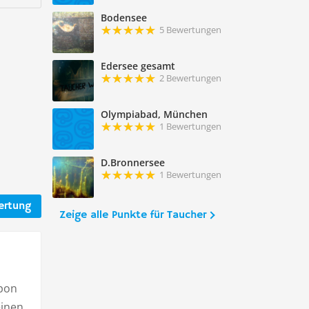
Bodensee
5 Bewertungen
Edersee gesamt
2 Bewertungen
Olympiabad, München
1 Bewertungen
D.Bronnersee
1 Bewertungen
ertung
Zeige alle Punkte für Taucher
upon
einen