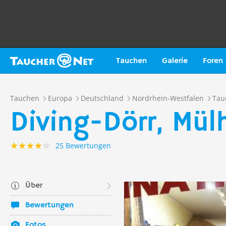
Tauchen
Galerie
Foren
Tauchen
Europa
Deutschland
Nordrhein-Westfalen
Tau
Diving-Dörr, Mül
25 Bewertungen
Über
Bewertungen
Fotos