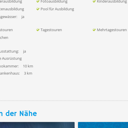
erausbildung
Fotoausbildung
Kinderausbildung
tenausbildung
Pool für Ausbildung
sgewässer:
ja
stouren
Tagestouren
Mehrtagestouren
uchen
usstattung:
ja
fe Ausrüstung
ekokammer:
10 km
rankenhaus:
3 km
n der Nähe