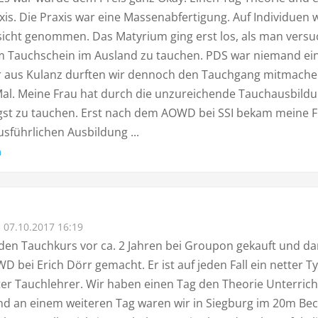
xis. Die Praxis war eine Massenabfertigung. Auf Individuen
sicht genommen. Das Matyrium ging erst los, als man versu
m Tauchschein im Ausland zu tauchen. PDS war niemand ei
ur aus Kulanz durften wir dennoch den Tauchgang mitmach
Mal. Meine Frau hat durch die unzureichende Tauchausbild
gst zu tauchen. Erst nach dem AOWD bei SSI bekam meine 
usführlichen Ausbildung ...
n
07.10.2017 16:19
den Tauchkurs vor ca. 2 Jahren bei Groupon gekauft und d
 bei Erich Dörr gemacht. Er ist auf jeden Fall ein netter T
ter Tauchlehrer. Wir haben einen Tag den Theorie Unterrich
d an einem weiteren Tag waren wir in Siegburg im 20m Be