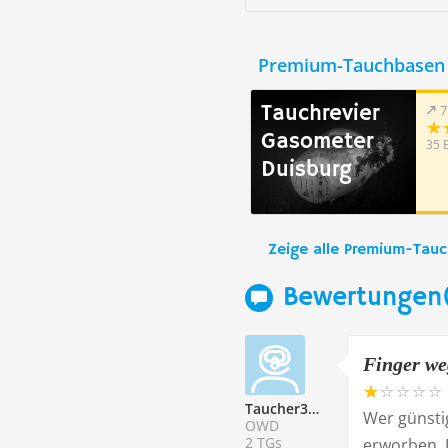
Premium-Tauchbasen 
Tauchrevier
7
Gasometer
35 
Duisburg
Zeige alle Premium-Tau
Bewertungen
Finger we
Taucher329368
Wer günsti
OWD
2 TGs
erworben. 