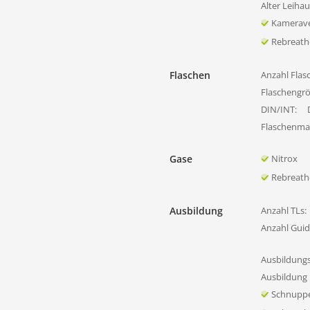
Alter Leiha
Kamerave
Rebreath
Flaschen
Anzahl Flas
Flaschengr
DIN/INT:
Flaschenmat
Gase
Nitrox
Rebreath
Ausbildung
Anzahl TLs:
Anzahl Guid
Ausbildung
Ausbildung 
Schnupp