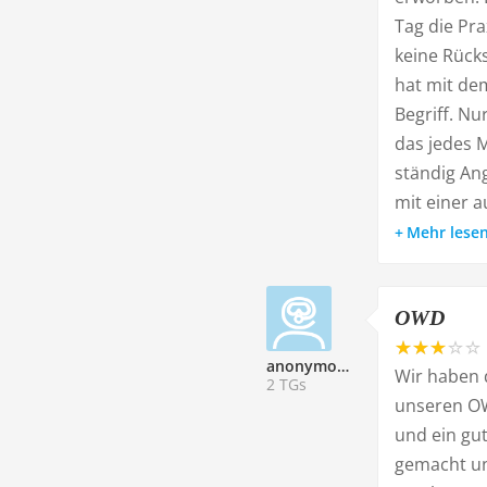
Tag die Pra
keine Rück
hat mit de
Begriff. N
das jedes 
ständig An
mit einer a
Mehr lese
OWD
anonymoustaucher
Wir haben 
2 TGs
unseren OWD
und ein gu
gemacht un