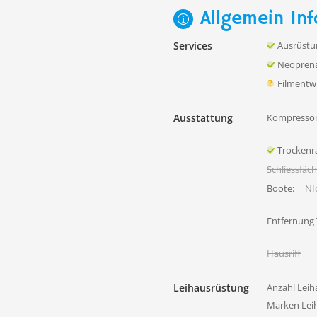
Allgemein Inf
Services
Ausrüstu
Neoprena
Filmentw
Ausstattung
Kompressor
Trocken
Schliessfäc
Boote:
NIc
Entfernung
Hausriff
Leihausrüstung
Anzahl Leih
Marken Lei