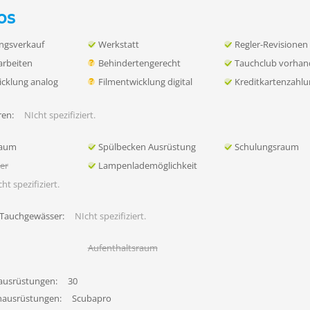
os
ngsverkauf
Werkstatt
Regler-Revisionen
rbeiten
Behindertengerecht
Tauchclub vorha
icklung analog
Filmentwicklung digital
Kreditkartenzahl
en:
NIcht spezifiziert.
raum
Spülbecken Ausrüstung
Schulungsraum
her
Lampenlademöglichkeit
ht spezifiziert.
 Tauchgewässer:
NIcht spezifiziert.
Aufenthaltsraum
ausrüstungen:
30
hausrüstungen:
Scubapro