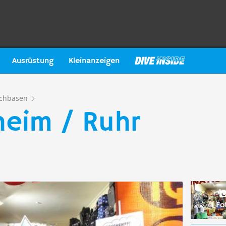
Ausrüstung
Kleinanzeigen
chbasen
heim / Ruhr
1 Fo