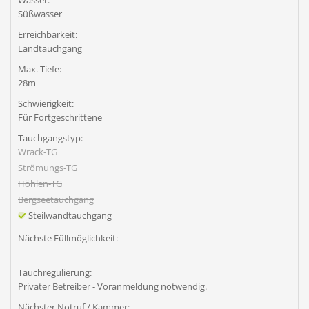
Wasser:
Süßwasser
Erreichbarkeit:
Landtauchgang
Max. Tiefe:
28m
Schwierigkeit:
Für Fortgeschrittene
Tauchgangstyp:
Wrack-TG
Strömungs-TG
Höhlen-TG
Bergseetauchgang
Steilwandtauchgang
Nächste Füllmöglichkeit:
Tauchregulierung:
Privater Betreiber - Voranmeldung notwendig.
Nächster Notruf / Kammer: