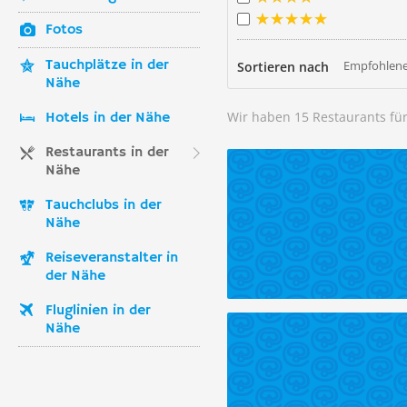
Fotos
Tauchplätze in der
Empfohlene
Sortieren nach
Nähe
Wir haben 15 Restaurants fü
Hotels in der Nähe
Restaurants in der
Nähe
Tauchclubs in der
Nähe
Reiseveranstalter in
der Nähe
Fluglinien in der
Nähe