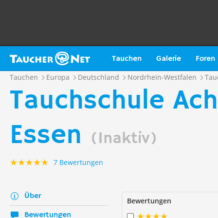
Tauchen
Galerie
Foren
Tauchen
Europa
Deutschland
Nordrhein-Westfalen
Tau
Tauchschule Ach
Essen
(Inaktiv)
7 Bewertungen
Über
Bewertungen
Bewertungen