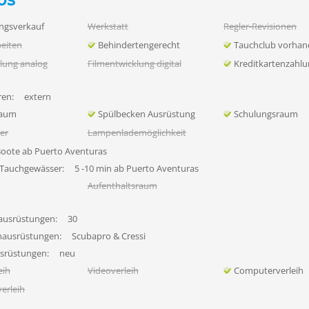
os
ngsverkauf
Werkstatt
Regler-Revisionen
eiten
Behindertengerecht
Tauchclub vorha
lung analog
Filmentwicklung digital
Kreditkartenzahl
en:
extern
raum
Spülbecken Ausrüstung
Schulungsraum
her
Lampenlademöglichkeit
Boote ab Puerto Aventuras
 Tauchgewässer:
5 -10 min ab Puerto Aventuras
Aufenthaltsraum
ausrüstungen:
30
hausrüstungen:
Scubapro & Cressi
usrüstungen:
neu
eih
Videoverleih
Computerverleih
erleih