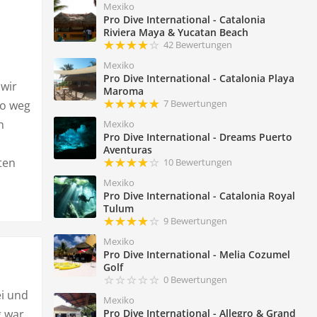
Mexiko
Pro Dive International - Catalonia
Riviera Maya & Yucatan Beach
42 Bewertungen
Mexiko
Pro Dive International - Catalonia Playa
 wir
Maroma
7 Bewertungen
ro weg
n
Mexiko
Pro Dive International - Dreams Puerto
Aventuras
ten
10 Bewertungen
Mexiko
Pro Dive International - Catalonia Royal
Tulum
9 Bewertungen
Mexiko
Pro Dive International - Melia Cozumel
Golf
0 Bewertungen
i und
Mexiko
g war
Pro Dive International - Allegro & Grand