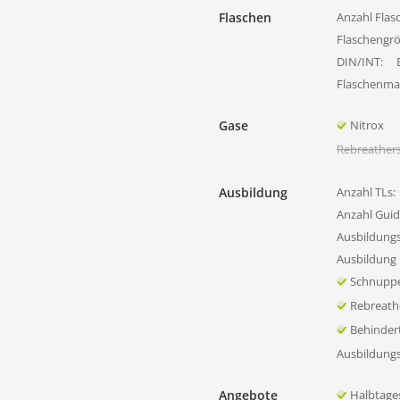
Flaschen
Anzahl Flas
Flaschengr
DIN/INT:
Flaschenmat
Gase
Nitrox
Rebreather
Ausbildung
Anzahl TLs:
Anzahl Guid
Ausbildung
Ausbildung 
Schnupp
Rebreath
Behinder
Ausbildung
Angebote
Halbtage