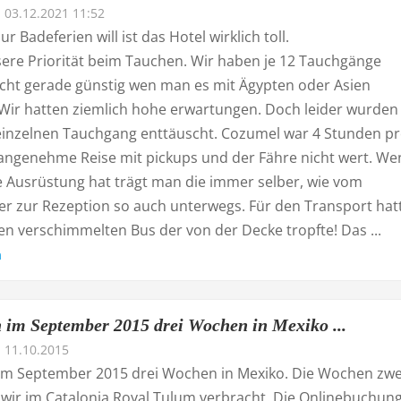
03.12.2021 11:52
 Badeferien will ist das Hotel wirklich toll.
sere Priorität beim Tauchen. Wir haben je 12 Tauchgänge
icht gerade günstig wen man es mit Ägypten oder Asien
. Wir hatten ziemlich hohe erwartungen. Doch leider wurden
einzelnen Tauchgang enttäuscht. Cozumel war 4 Stunden p
angenehme Reise mit pickups und der Fähre nicht wert. We
 Ausrüstung hat trägt man die immer selber, wie vom
r zur Rezeption so auch unterwegs. Für den Transport hat
en verschimmelten Bus der von der Decke tropfte! Das ...
n
 im September 2015 drei Wochen in Mexiko ...
11.10.2015
im September 2015 drei Wochen in Mexiko. Die Wochen zwe
 wir im Catalonia Royal Tulum verbracht. Die Onlinebuchun