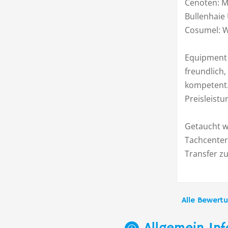
Cenoten: M
Bullenhaie 
Cosumel: 
Equipment 
freundlich,
kompetent
Preisleistu
Getaucht w
Tachcenter
Transfer z
Alle Bewert