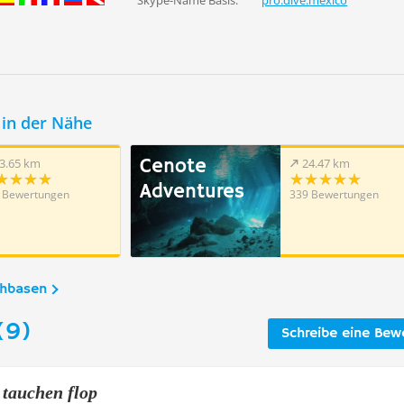
Skype-Name Basis:
pro.dive.mexico
in der Nähe
Cenote
3.65 km
24.47 km
Adventures
 Bewertungen
339 Bewertungen
chbasen
(9)
Schreibe eine Bew
 tauchen flop