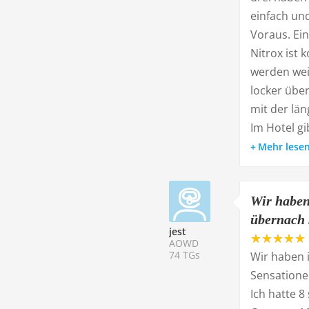
einfach und
Voraus. Ein
Nitrox ist 
werden wei
locker übe
mit der län
Im Hotel gi
Mehr lese
Wir haben
übernach .
jest
AOWD
74 TGs
Wir haben 
Sensationel
Ich hatte 