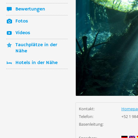
Bewertungen
Fotos
Videos
Tauchplätze in der
Nähe
Hotels in der Nähe
Kontakt:
Homepa
Telefon:
+52 1 98
Basenleitung: