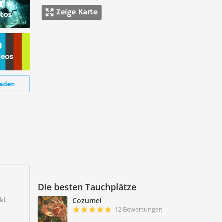
Zeige Karte
tos
deos
aden
Die besten Tauchplätze
kl.
Cozumel
12 Bewertungen