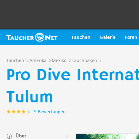
Tauchen
Galerie
Foren
Tauchen
Amerika
Mexiko
Tauchbasen
Pro Dive Interna
Tulum
9 Bewertungen
Über