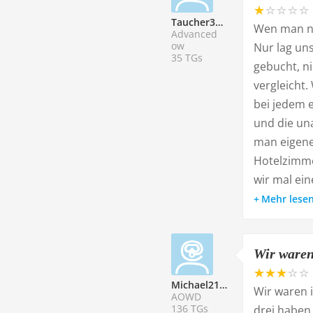
Taucher332918
Wen man nur
Advanced
ow
Nur lag un
35 TGs
gebucht, n
vergleicht
bei jedem 
und die un
man eigene
Hotelzimme
wir mal ein
Mehr lese
Wir waren
Michael218389
Wir waren 
AOWD
136 TGs
drei haben