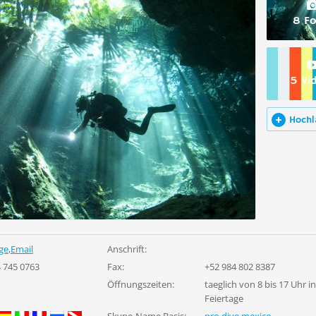
8 Fo
5 Vi
Hochl
ge
,
Email
Anschrift:
4 745 0763
Fax:
+52 984 802 8387
Öffnungszeiten:
taeglich von 8 bis 17 Uhr in
Feiertage