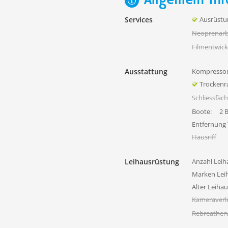
Allgemein Inf
Services
Ausrüstu
Neoprenarb
Filmentwick
Ausstattung
Kompressor
Trocken
Schliessfäc
Boote:
2 
Entfernung
Hausriff
Leihausrüstung
Anzahl Leih
Marken Lei
Alter Leiha
Kameraverl
Rebreatherv