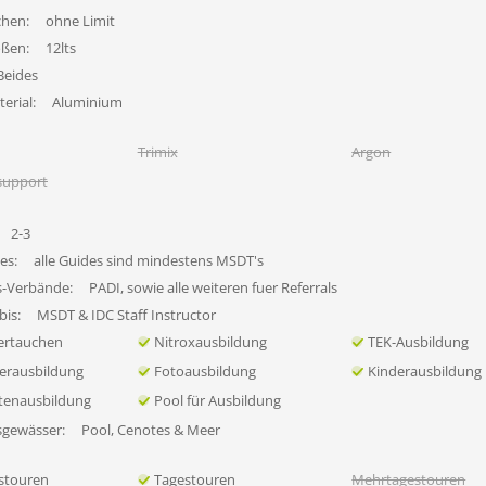
chen:
ohne Limit
ößen:
12lts
Beides
erial:
Aluminium
Trimix
Argon
support
2-3
es:
alle Guides sind mindestens MSDT's
s-Verbände:
PADI, sowie alle weiteren fuer Referrals
bis:
MSDT & IDC Staff Instructor
ertauchen
Nitroxausbildung
TEK-Ausbildung
erausbildung
Fotoausbildung
Kinderausbildung
tenausbildung
Pool für Ausbildung
sgewässer:
Pool, Cenotes & Meer
stouren
Tagestouren
Mehrtagestouren