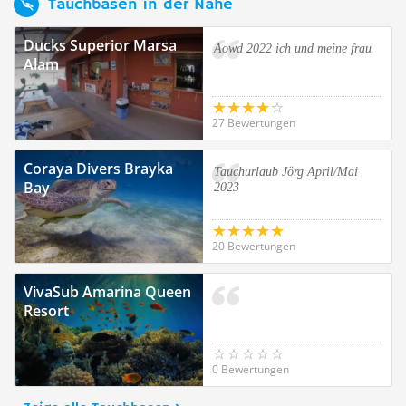
Tauchbasen in der Nähe
Ducks Superior Marsa
Aowd 2022 ich und meine frau
Alam
27 Bewertungen
Coraya Divers Brayka
Tauchurlaub Jörg April/Mai
Bay
2023
20 Bewertungen
VivaSub Amarina Queen
Resort
0 Bewertungen