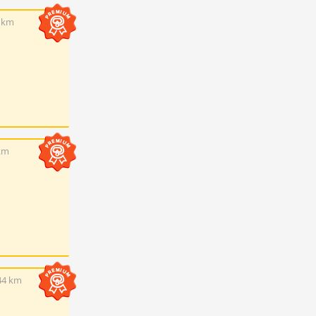
8 km
km
44 km