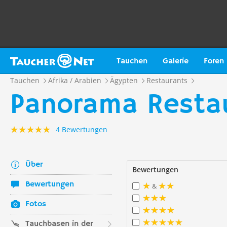
Tauchen
Galerie
Foren
Tauchen
Afrika / Arabien
Ägypten
Restaurants
Panorama Restau
4 Bewertungen
Über
Bewertungen
Bewertungen
&
Fotos
Tauchbasen in der