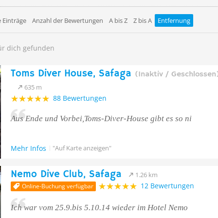
 Einträge
Anzahl der Bewertungen
A bis Z
Z bis A
Entfernung
ür dich gefunden
Toms Diver House, Safaga
(Inaktiv / Geschlossen
635 m
88 Bewertungen
Aus Ende und Vorbei,Toms-Diver-House gibt es so ni
Mehr Infos
"Auf Karte anzeigen"
Nemo Dive Club, Safaga
1.26 km
12 Bewertungen
Online-Buchung verfügbar
Ich war vom 25.9.bis 5.10.14 wieder im Hotel Nemo