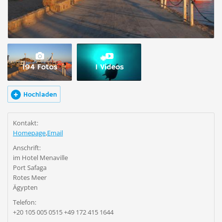
194 Fotos
1 Videos
Hochladen
Kontakt:
Homepage
,
Email
Anschrift:
im Hotel Menaville
Port Safaga
Rotes Meer
Ägypten
Telefon:
+20 105 005 0515 +49 172 415 1644