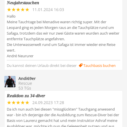
Neujahrstauchen
11.01.2024 16:03
Hallo
Meine Tauchtage bei Menadive waren richtig super. Mit der
Leopard ging es jeden Morgen raus an die Tauchplätze rund um
Safaga, trotzdem das wir nur zwei Gäste waren wurden auch weiter
entfernte Tauchplätze angefahren.
Die Unterwasserwelt rund um Safaga ist immer wieder eine Reise
wert.
André Neururer
Du kannst deinen Urlaub direkt bei dieser
Tauchbasis buchen
Andi69er
Rescue
53 TGs
Reaktion zu 34-diver
24.09.2023 17:28
Da ich nun auch bei diesen "missglückten" Tauchgang anwesend
war - bin ich derjenige der die Ausbildung zum Rescue-Diver bei der
Basis von Laurenz gemacht hat und mein Instruktor Ashraf meine
Ausbildner war, möchte ich nun die Gelegenheit nutzen und aus