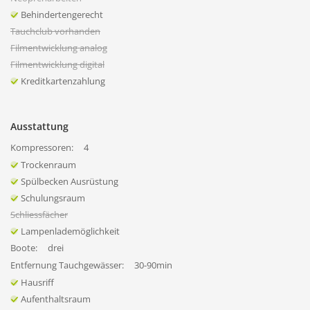
Behindertengerecht
Tauchclub vorhanden
Filmentwicklung analog
Filmentwicklung digital
Kreditkartenzahlung
Ausstattung
Kompressoren:
4
Trockenraum
Spülbecken Ausrüstung
Schulungsraum
Schliessfächer
Lampenlademöglichkeit
Boote:
drei
Entfernung Tauchgewässer:
30-90min
Hausriff
Aufenthaltsraum