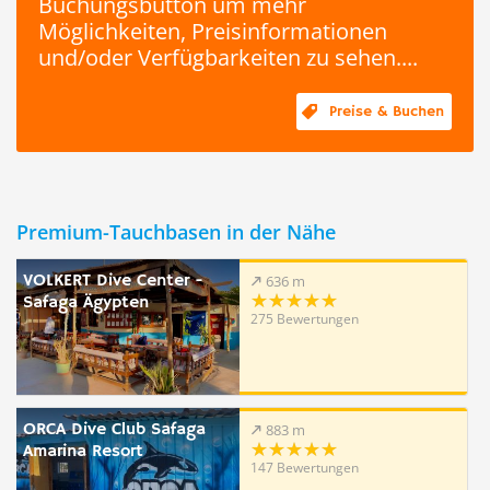
Buchungsbutton um mehr
Möglichkeiten, Preisinformationen
und/oder Verfügbarkeiten zu sehen....
Preise & Buchen
Premium-Tauchbasen in der Nähe
VOLKERT Dive Center -
636 m
Safaga Ägypten
275 Bewertungen
ORCA Dive Club Safaga
883 m
Amarina Resort
147 Bewertungen