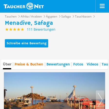
Tauchen
Afrika / Arabien
Ägypten
Safaga
Tauchbasen
Menadive, Safaga
111 Bewertungen
Schreibe eine Bewertung
Über
Preise & Buchen
Bewertungen
Fotos
Videos
Tauc