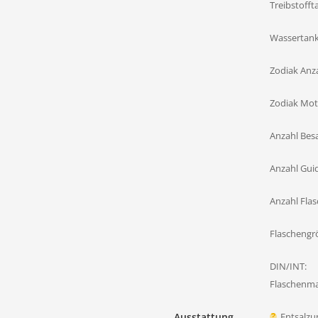
Treibstofft
Wassertank
Zodiak Anza
Zodiak Mot
Anzahl Bes
Anzahl Gui
Anzahl Flas
Flaschengr
DIN/INT:
Flaschenmat
Ausstattung
Entsalzu