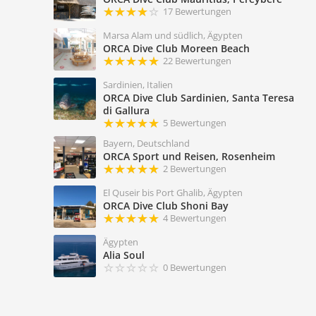
17 Bewertungen
Marsa Alam und südlich, Ägypten
ORCA Dive Club Moreen Beach
22 Bewertungen
Sardinien, Italien
ORCA Dive Club Sardinien, Santa Teresa
di Gallura
5 Bewertungen
Bayern, Deutschland
ORCA Sport und Reisen, Rosenheim
2 Bewertungen
El Quseir bis Port Ghalib, Ägypten
ORCA Dive Club Shoni Bay
4 Bewertungen
Ägypten
Alia Soul
0 Bewertungen
n