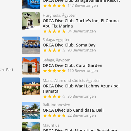
ORCA Dive Club Safaga Amarina Resort
147 Bewertungen
Hurghada, Ägypten
ORCA Dive Club, Turtle's Inn, El Gouna
Abu Tig Marina
84 Bewertungen
Safaga, Ägypten
ORCA Dive Club, Soma Bay
93 Bewertungen
Safaga, Ägypten
ORCA Dive Club, Coral Garden
ize Bett
110 Bewertungen
Marsa Alam und südlich, Ägypten
ORCA Dive Club Wadi Lahmy Azur / bei
Hamata
35 Bewertungen
Bali, Indonesien
ORCA Diveclub Candidasa, Bali
22 Bewertungen
Mauritius
ORCA Dive Club Mauritius, Pereybere