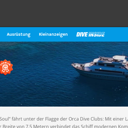
Ausrüstung
Kleinanzeigen
 Soul“ fährt unter der Flagge der Orca Dive Clubs: Mit einer 
r Breite von 7,5 Metern verbindet das Schiff modernen Kom