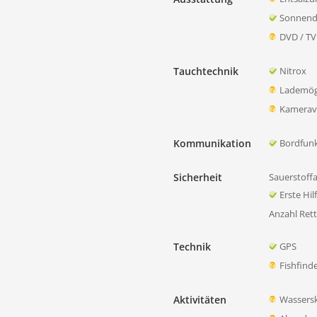
Sonnend
DVD / TV
Tauchtechnik
Nitrox
Lademögl
Kamerave
Kommunikation
Bordfun
Sicherheit
Sauerstoff
Erste Hi
Anzahl Ret
Technik
GPS
Fishfind
Aktivitäten
Wassersk