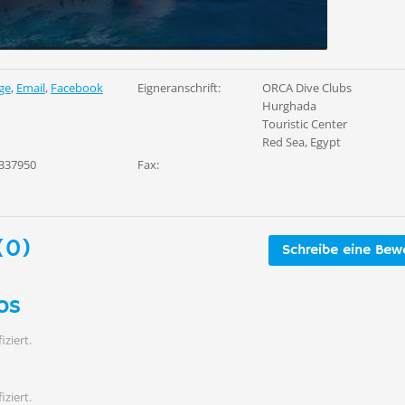
ge
,
Email
,
Facebook
Eigneranschrift:
ORCA Dive Clubs
Hurghada
Touristic Center
Red Sea, Egypt
337950
Fax:
(0)
Schreibe eine Bew
os
iziert.
iziert.