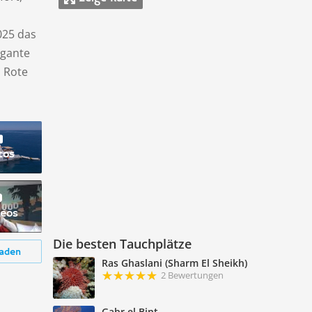
025 das
egante
s Rote
tos
deos
Die besten Tauchplätze
aden
Ras Ghaslani (Sharm El Sheikh)
2 Bewertungen
Gabr el Bint