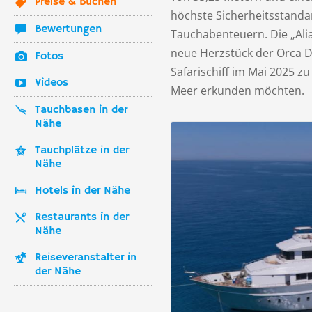
Preise & Buchen
höchste Sicherheitsstandar
Bewertungen
Tauchabenteuern. Die „Ali
neue Herzstück der Orca D
Fotos
Safarischiff im Mai 2025 z
Videos
Meer erkunden möchten.
Tauchbasen in der
Nähe
Tauchplätze in der
Nähe
Hotels in der Nähe
Restaurants in der
Nähe
Reiseveranstalter in
der Nähe