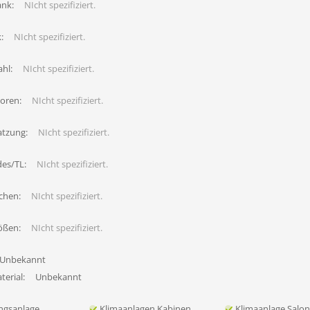
ank:
NIcht spezifiziert.
:
NIcht spezifiziert.
hl:
NIcht spezifiziert.
oren:
NIcht spezifiziert.
atzung:
NIcht spezifiziert.
des/TL:
NIcht spezifiziert.
chen:
NIcht spezifiziert.
ößen:
NIcht spezifiziert.
Unbekannt
erial:
Unbekannt
ngsanlage
Klimaanlagen Kabinen
Klimaanlage Salo