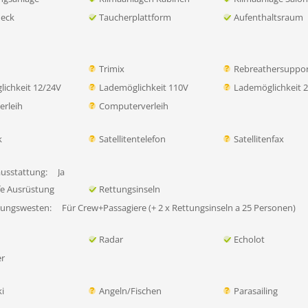
eck
Taucherplattform
Aufenthaltsraum
Trimix
Rebreathersuppo
ichkeit 12/24V
Lademöglichkeit 110V
Lademöglichkeit 
rleih
Computerverleih
k
Satellitentelefon
Satellitenfax
ausstattung:
Ja
lfe Ausrüstung
Rettungsinseln
tungswesten:
Für Crew+Passagiere (+ 2 x Rettungsinseln a 25 Personen)
Radar
Echolot
er
i
Angeln/Fischen
Parasailing