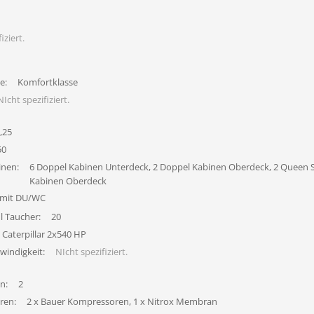
iziert.
e:
Komfortklasse
NIcht spezifiziert.
,25
50
inen:
6 Doppel Kabinen Unterdeck, 2 Doppel Kabinen Oberdeck, 2 Queen S
Kabinen Oberdeck
 mit DU/WC
l Taucher:
20
Caterpillar 2x540 HP
windigkeit:
NIcht spezifiziert.
n:
2
ren:
2 x Bauer Kompressoren, 1 x Nitrox Membran