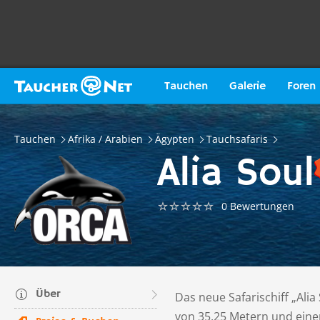
Tauchen
Galerie
Foren
Tauchen
Afrika / Arabien
Ägypten
Tauchsafaris
Alia Soul
0 Bewertungen
Über
Das neue Safarischiff „Alia
von 35,25 Metern und eine