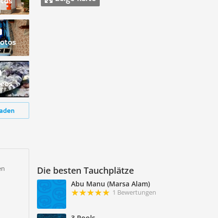
otos
otos
deos
aden
en
Die besten Tauchplätze
Abu Manu (Marsa Alam)
1 Bewertungen
3 Pools