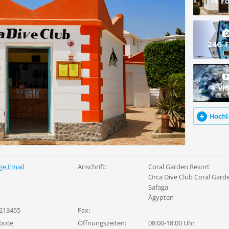
14 F
246 F
4 Vi
Hochl
ge
,
Email
Anschrift:
Coral Garden Resort
Orca Dive Club Coral Gard
Safaga
Ägypten
213455
Fax:
bote
Öffnungszeiten:
08:00-18:00 Uhr