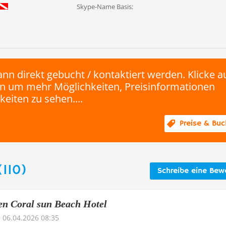
Skype-Name Basis:
nn direkt gebucht / kontaktiert werden. Klicke a
 um mehr Möglichkeiten, Preisinformationen
eiten zu sehen....
Preise & Bu
110)
Schreibe eine Bew
en Coral sun Beach Hotel
06.04.2026 08:35