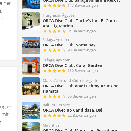
ORCA Dive Club Safaga Amarina Resort
 einer
147 Bewertungen
.
Hurghada, Ägypten
nd.
ORCA Dive Club, Turtle's Inn, El Gouna
Abu Tig Marina
84 Bewertungen
Safaga, Ägypten
ORCA Dive Club, Soma Bay
93 Bewertungen
Safaga, Ägypten
ORCA Dive Club, Coral Garden
110 Bewertungen
Marsa Alam und südlich, Ägypten
ORCA Dive Club Wadi Lahmy Azur / bei
e
Hamata
35 Bewertungen
Bali, Indonesien
ng es
ORCA Diveclub Candidasa, Bali
 mit
22 Bewertungen
e
Mauritius
ORCA Dive Club Mauritius, Pereybere