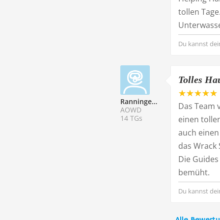
tollen Tag
Unterwasser
Du kannst dei
Tolles Ha
Ranningern97
Das Team vo
AOWD
14 TGs
einen toll
auch einen
das Wrack 
Die Guides
bemüht.
Du kannst dei
Alle Bewert