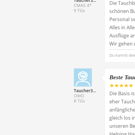
Taucher339099
Die Tauchba
CMAS 4*
9 TGs
schönen Bu
Personal se
Alles in Al
Ausflüge a
Wir gehen 
Du kannst dei
Beste Tau
Taucher339098
Die Basis i
OWD
8 TGs
eher Tauchn
anfänglich
gleich los
unseren Be
Helping Ha