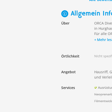
Allgemein Inf
Über
ORCA Dive 
in Hurgha
Für alle O
Mehr le
Örtlichkeit
NIcht spezifi
Angebot
Hausriff, 
und Verlei
Services
Ausrüstu
Neoprenarb
Filmentwick