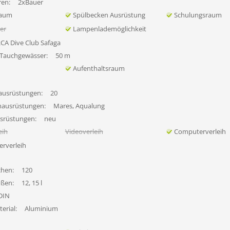
en:
2xBauer
raum
Spülbecken Ausrüstung
Schulungsraum
her
Lampenlademöglichkeit
CA Dive Club Safaga
 Tauchgewässer:
50 m
Aufenthaltsraum
ausrüstungen:
20
hausrüstungen:
Mares, Aqualung
usrüstungen:
neu
eih
Videoverleih
Computerverleih
erverleih
chen:
120
ößen:
12, 15 l
DIN
erial:
Aluminium