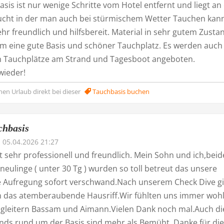
sis ist nur wenige Schritte vom Hotel entfernt und liegt an
cht in der man auch bei stürmischem Wetter Tauchen kann
hr freundlich und hilfsbereit. Material in sehr gutem Zusta
lem eine gute Basis und schöner Tauchplatz. Es werden auch
n Tauchplätze am Strand und Tagesboot angeboten.
wieder!
nen Urlaub direkt bei dieser
Tauchbasis buchen
chbasis
05.04.2026 21:27
st sehr professionell und freundlich. Mein Sohn und ich,beid
eulinge ( unter 30 Tg ) wurden so toll betreut das unsere
e Aufregung sofort verschwand.Nach unserem Check Dive gi
 in das atemberaubende Hausriff.Wir fühlten uns immer wohl
gleitern Bassam und Aimann.Vielen Dank noch mal.Auch di
nds rund um der Basis sind mehr als Bemüht. Danke für die