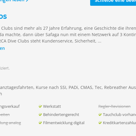
Schreibe eine Bew
os
Clubs sind mehr als 27 Jahre Erfahrung, eine Geschichte die ihre
da machte, dann über Safaga nun mit einem Netzwerk auf 3 Konti
RCA Dive Clubs steht Kundenservice, Sicherheit, ...
sen
ziert.
Ganztagesfahrten, Kurse nach SSI, PADi, CMAS, Tec, Rebreather Au
h
ngsverkauf
Werkstatt
Regler-Revisionen
eiten
Behindertengerecht
Tauchclub vorha
lung analog
Filmentwicklung digital
Kreditkartenzahl