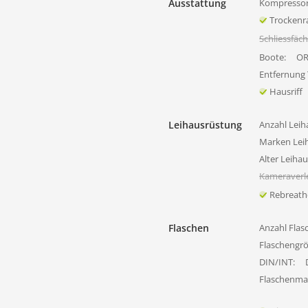
Ausstattung
Kompressor
Trocken
Schliessfäc
Boote:
OR
Entfernung
Hausriff
Leihausrüstung
Anzahl Leih
Marken Lei
Alter Leiha
Kameraverl
Rebreath
Flaschen
Anzahl Flas
Flaschengr
DIN/INT:
Flaschenmat