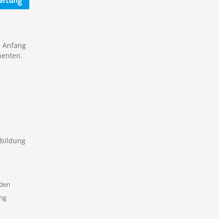
ertung
n Anfang
nenten.
sbildung
nden
ung