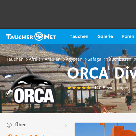
Tauchen
Galerie
Foren
Tauchen
Afrika / Arabien
Ägypten
Safaga
Tauchbasen
ORCA Div
110 Bewertungen
Über