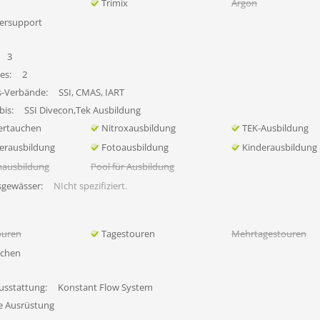
Trimix
Argon
ersupport
3
es:
2
s-Verbände:
SSI, CMAS, IART
bis:
SSI Divecon,Tek Ausbildung
ertauchen
Nitroxausbildung
TEK-Ausbildung
erausbildung
Fotoausbildung
Kinderausbildung
nausbildung
Pool für Ausbildung
sgewässer:
NIcht spezifiziert.
ouren
Tagestouren
Mehrtagestouren
uchen
usstattung:
Konstant Flow System
fe Ausrüstung