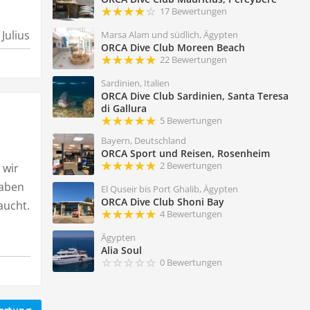
17 Bewertungen
Julius
Marsa Alam und südlich, Ägypten
ORCA Dive Club Moreen Beach
22 Bewertungen
Sardinien, Italien
ORCA Dive Club Sardinien, Santa Teresa
di Gallura
5 Bewertungen
Bayern, Deutschland
ORCA Sport und Reisen, Rosenheim
2 Bewertungen
 wir
haben
El Quseir bis Port Ghalib, Ägypten
ORCA Dive Club Shoni Bay
aucht.
4 Bewertungen
Ägypten
Alia Soul
0 Bewertungen