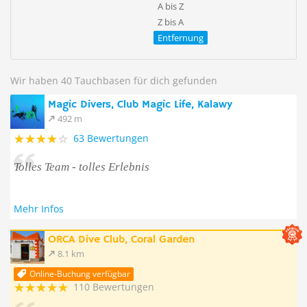
A bis Z
Z bis A
Entfernung
Wir haben 40 Tauchbasen für dich gefunden
Magic Divers, Club Magic Life, Kalawy
492 m
63 Bewertungen
Tolles Team - tolles Erlebnis
Mehr Infos
ORCA Dive Club, Coral Garden
8.1 km
Online-Buchung verfügbar
110 Bewertungen