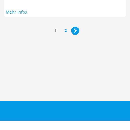
Mehr Infos
1
2

Taucher.Net