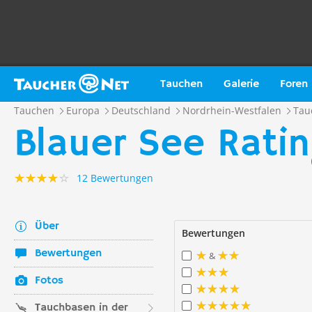
Tauchen
Galerie
Foren
Tauchen
Europa
Deutschland
Nordrhein-Westfalen
Tau
Blauer See Rati
12 Bewertungen
Über
Bewertungen
Bewertungen
&
Fotos
Tauchbasen in der