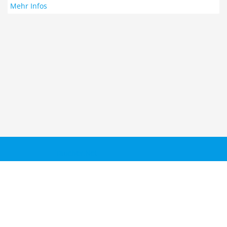
Mehr Infos
Taucher.Net
Reisebericht hinzufügen
Sitemap
Kontakt
Taucher.Net Team