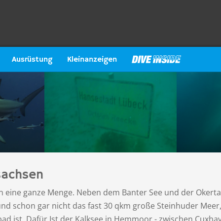
Ausrüstung
Kleinanzeigen
sachsen
 eine ganze Menge. Neben dem Banter See und der Okertals
und schon gar nicht das fast 30 qkm große Steinhuder Meer
d ist. Dafür Ist der Kalksee in Hemmoor - zwischen Cuxhav