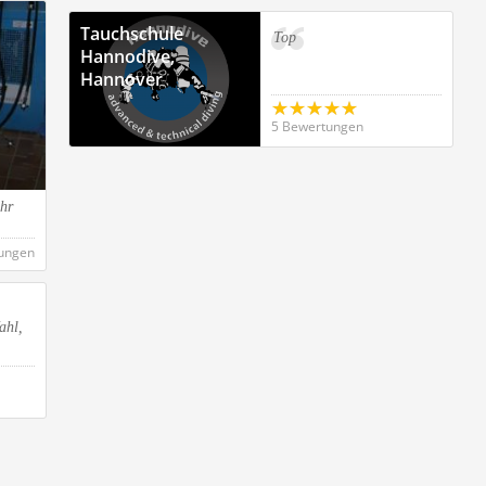
Tauchschule
Top
Hannodive,
Hannover
5 Bewertungen
ehr
ungen
ahl,