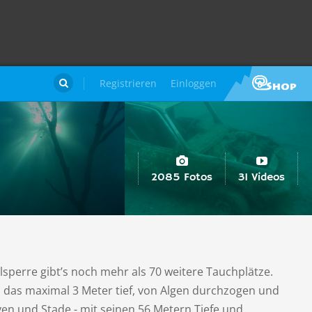
Registrieren
Einloggen

2085 Fotos
31 Videos
perre gibt’s noch mehr als 70 weitere Tauchplätze.
, das maximal 3 Meter tief, von Algen durchzogen und
en und Stade - mit seinen 56 Metern Tiefe und