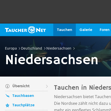
Tauchen
Galerie
Foren
Europa
Deutschland
Niedersachsen
Niedersachsen
Übersicht
Tauchen in Nieder
Tauchbasen
Niedersachsen bietet Tauchern
Die Nordsee zählt nicht dazu 
Tauchplätze
mehr ein gepflegtes Schlammba