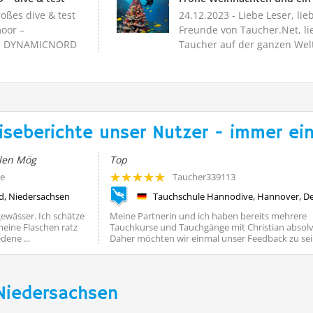
oßes dive & test
24.12.2023
- Liebe Leser, lie
oor –
Freunde von Taucher.Net, li
24: DYNAMICNORD
Taucher auf der ganzen Welt
zum großen...
Wir wünsche...
iseberichte unser Nutzer - immer ein
elen Mög
Top
te
Taucher339113
, Niedersachsen
wässer. Ich schätze
Meine Partnerin und ich haben bereits mehrere
 meine Flaschen ratz
Tauchkurse und Tauchgänge mit Christian absolvi
dene ...
Daher möchten wir einmal unser Feedback zu sein
Niedersachsen