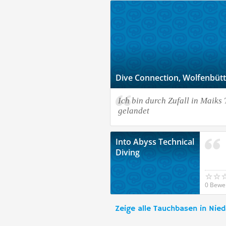
Dive Connection, Wolfenbüt
Ich bin durch Zufall in Maiks
gelandet
Into Abyss Technical
Diving
0 Bewe
Zeige alle Tauchbasen in Nie