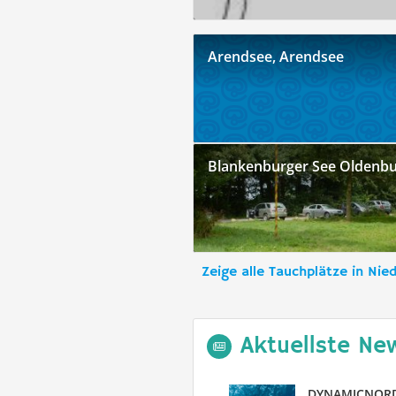
Arendsee, Arendsee
Blankenburger See Oldenb
Zeige alle Tauchplätze in Nie
Aktuellste Ne
DYNAMICNORD 