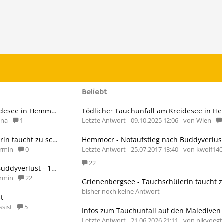
Beliebt
Tödlicher Tauchunfall am Kreidesee in Hemmoor 7.10.25
ina
1
Letzte Antwort
09.10.2025 12:06
von Wien
Grienenbergsee - Tauchschülerin taucht zu schnell auf 10.6.
rmin
0
Letzte Antwort
25.07.2017 13:40
von kwolf14
22
Hemmoor - Notaufstieg nach Buddyverlust - 16.7.
rmin
22
bisher noch keine Antwort
t
ssist
5
Infos zum Tauchunfall auf den Malediven
Letzte Antwort
21.06.2026 21:11
von nikvoegtl