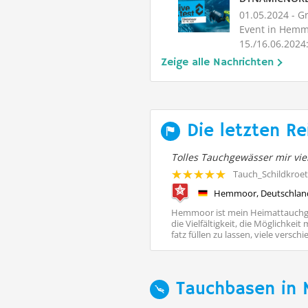
01.05.2024
- Gr
Event in Hemm
15./16.06.20
lädt herzlich 
Zeige alle Nachrichten
Die letzten Re
le mit Top Service
Tolles Tauchgewässer mir vi
ucher337001
Tauch_Schildkroe
Tauchschule tauchmalab, Hannover, Deutschland, Niedersachsen
Hemmoor, Deutschland
ngerem mit dem Gedanken gespielt
Hemmoor ist mein Heimattauchge
kurs zu machen. Aus Zeitgründen
die Vielfältigkeit, die Möglichkeit
sch aber lange vor mir
fatz füllen zu lassen, viele verschie
Tauchbasen in 