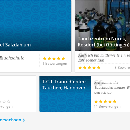
Tauchzentrum Nurek,
tel-Salzdahlum
Rosdorf (bei Göttingen)
Auch ich bin mittlerweile ein s
 Tauchschule
zufriedener Kun
1 Bewertungen
3 Bewert
T.C.T Traum-Center-
Seit Jahren der
Tauchen, Hannover
Tauchladen meiner W
den ich ab
rtungen
11 Bewertungen
dersachsen