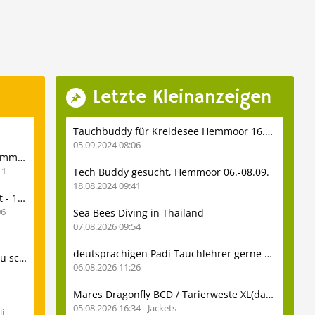
Letzte Kleinanzeigen
Tauchbuddy für Kreidesee Hemmoor 16.09.24
05.09.2024 08:06
Tödlicher Tauchunfall am Kreidesee in Hemmoor 7.10.25
1
Tech Buddy gesucht, Hemmoor 06.-08.09.
18.08.2024 09:41
Hemmoor - Notaufstieg nach Buddyverlust - 16.7.
06
Sea Bees Diving in Thailand
07.08.2026 09:54
deutsprachigen Padi Tauchlehrer gerne auch ohne viel Erfahrung
Grienenbergsee - Tauchschülerin taucht zu schnell auf 10.6.
06.08.2026 11:26
Mares Dragonfly BCD / Tarierweste XL(dame) zu verkaufen
05.08.2026 16:34
Jackets
i