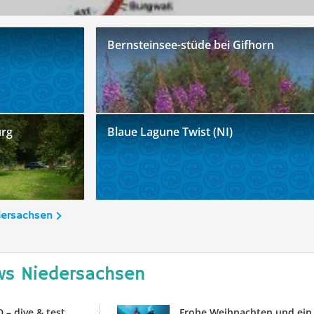
Bernsteinsee-stüde bei Gifhorn
urg
Blaue Lagune Twist (NI)
dersachsen
ws Niedersachsen
– dive & test