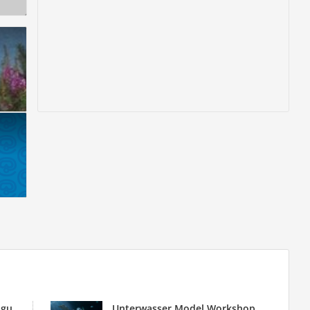
Frohe Weihnachten und ein gutes neues Jahr
Unterwasser Model Workshop mit Mermaid KAT (Katrin Gray) und Konstantin Killer