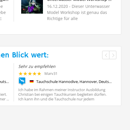
be
16.12.2020
- Dieser Unterwasser
ebe
Model Workshop ist genau das
:
Richtige für alle
Unterwassermodels und di...
en Blick wert:
Sehr zu empfehlen
Es h
Marv31
Tauchschule Hannodive, Hannover, Deutschland, Niedersachsen
Tauchschule Hannodive, Hannover, Deutschland, Niedersachsen
Ich habe im Rahmen meiner Instructor Ausbildung
Vom 
ert.
Christian bei einigen Tauchkursen begleiten dürfen.
in Nu
er ...
Ich kann ihn und die Tauchschule nur jedem
einfa
empfehlen, ...