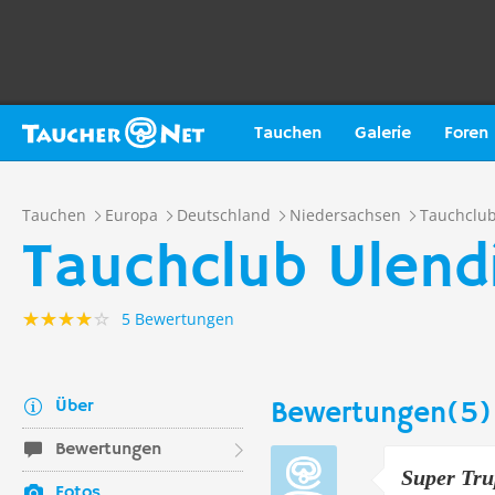
Tauchen
Galerie
Foren
Tauchen
Europa
Deutschland
Niedersachsen
Tauchclu
Tauchclub Ulendi
5 Bewertungen
Über
Bewertungen(5)
Bewertungen
Super Tru
Fotos