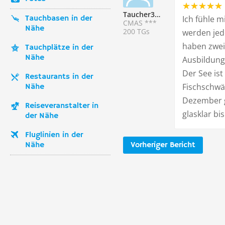
Taucher337329
Tauchbasen in der
Ich fühle m
CMAS ***
Nähe
200 TGs
werden jed
haben zwei
Tauchplätze in der
Nähe
Ausbildung
Der See is
Restaurants in der
Fischschwä
Nähe
Dezember gi
Reiseveranstalter in
glasklar bi
der Nähe
Fluglinien in der
Nähe
Vorheriger Bericht