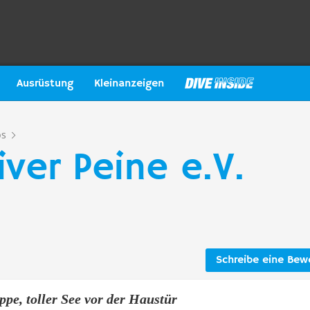
Ausrüstung
Kleinanzeigen
bs
ver Peine e.V.
Schreibe eine Bew
ppe, toller See vor der Haustür