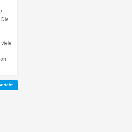
es
 Die
 viele
von
ericht