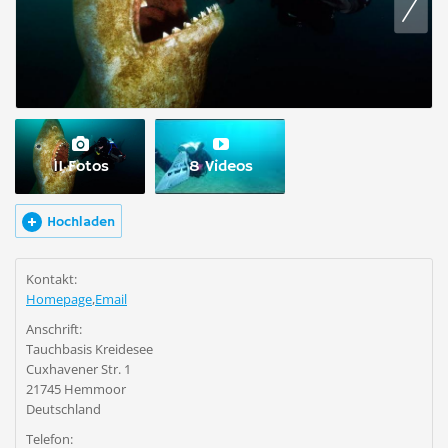
11 Fotos
8 Videos
Hochladen
Kontakt:
Homepage
,
Email
Anschrift:
Tauchbasis Kreidesee
Cuxhavener Str. 1
21745 Hemmoor
Deutschland
Telefon: