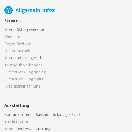
Allgemein Infos
Services
Ausrüstungsverkauf
Werkstatt
Regler-Revisionen
Neoprenarbeiten
Behindertengerecht
Tauchclub vorhanden
Filmentwicklung analog
Filmentwicklung digital
Kreditkartenzahlung
Ausstattung
Kompressoren:
Kaskadenfüllanlage, 2720 l
Trockenraum
Spülbecken Ausrüstung