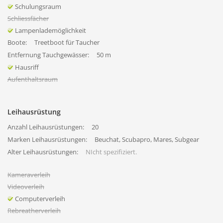
Schulungsraum
Schliessfächer
Lampenlademöglichkeit
Boote:
Treetboot für Taucher
Entfernung Tauchgewässer:
50 m
Hausriff
Aufenthaltsraum
Leihausrüstung
Anzahl Leihausrüstungen:
20
Marken Leihausrüstungen:
Beuchat, Scubapro, Mares, Subgear
Alter Leihausrüstungen:
NIcht spezifiziert.
Kameraverleih
Videoverleih
Computerverleih
Rebreatherverleih