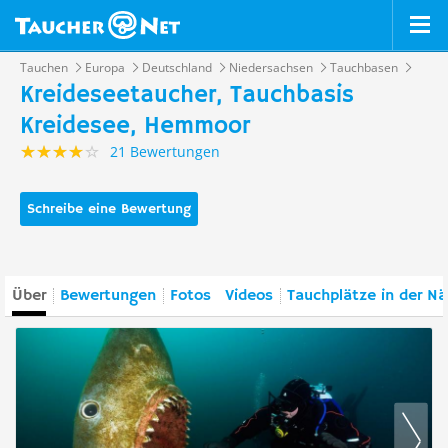
Tauchen
Europa
Deutschland
Niedersachsen
Tauchbasen
Kreideseetaucher, Tauchbasis
Kreidesee, Hemmoor
21 Bewertungen
Schreibe eine Bewertung
Über
Bewertungen
Fotos
Videos
Tauchplätze in der N